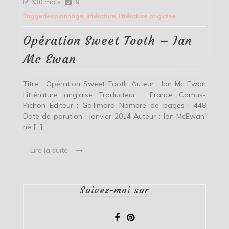
630 mots
19
Sweet
Tagged
espionnage
,
littérature
,
littérature anglaise
Tooth
–
Ian
Opération Sweet Tooth – Ian
Mc
Ewan
Mc Ewan
Titre : Opération Sweet Tooth Auteur : Ian Mc Ewan
Littérature anglaise Traducteur : France Camus-
Pichon Éditeur : Gallimard Nombre de pages : 448
Date de parution : janvier 2014 Auteur : Ian McEwan,
né […]
Lire la suite
Suivez-moi sur