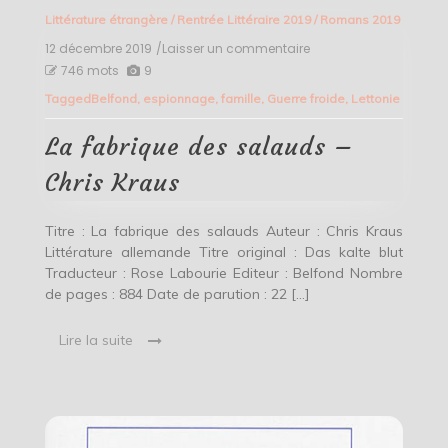
Littérature étrangère
/
Rentrée Littéraire 2019
/
Romans 2019
12 décembre 2019
/Laisser un commentaire
on
La
746 mots
9
fabrique
Tagged
Belfond
,
espionnage
,
famille
,
Guerre froide
,
Lettonie
des
salauds
–
La fabrique des salauds –
Chris
Kraus
Chris Kraus
Titre : La fabrique des salauds Auteur : Chris Kraus
Littérature allemande Titre original : Das kalte blut
Traducteur : Rose Labourie Editeur : Belfond Nombre
de pages : 884 Date de parution : 22 […]
Lire la suite