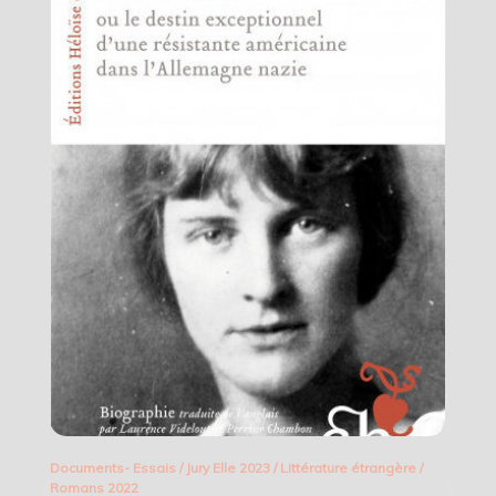
Documents- Essais
/
Jury Elle 2023
/
Littérature étrangère
/
Romans 2022