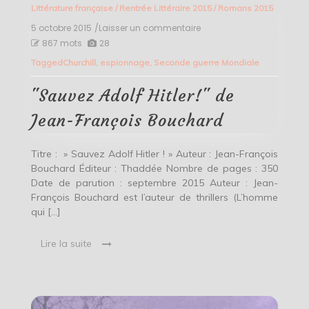
Littérature française
/
Rentrée Littéraire 2015
/
Romans 2015
5 octobre 2015
/Laisser un commentaire
on
"Sauvez
867 mots
28
Adolf
Tagged
Churchill
,
espionnage
,
Seconde guerre Mondiale
Hitler!"
de
Jean-
"Sauvez Adolf Hitler!" de
François
Bouchard
Jean-François Bouchard
Titre : » Sauvez Adolf Hitler ! » Auteur : Jean-François
Bouchard Éditeur : Thaddée Nombre de pages : 350
Date de parution : septembre 2015 Auteur : Jean-
François Bouchard est l’auteur de thrillers (L’homme
qui […]
Lire la suite