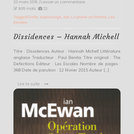
20 mars 2015
/Laisser un commentaire
on
Dissidences
805 mots
22
–
Tagged
Corée
,
espionnage
,
exil
,
La plume au féminin
,
Les
Hannah
Escales
Michell
Dissidences – Hannah Michell
Titre : Dissidences Auteur : Hannah Michell Littérature
anglaise Traducteur : Paul Benita Titre original : The
Defections Éditeur : Les Escales Nombre de pages :
368 Date de parution : 12 février 2015 Auteur […]
Lire la suite