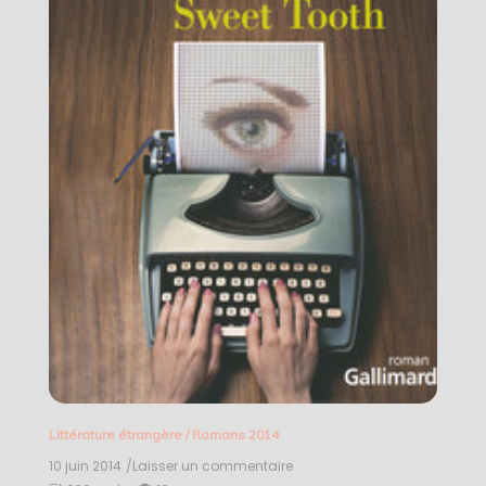
Littérature étrangère
/
Romans 2014
10 juin 2014
/Laisser un commentaire
on
Opération