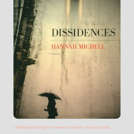
Littérature étrangère
/
Premiers romans
/
Romans 2015