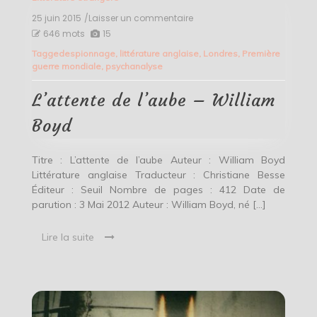
25 juin 2015
/Laisser un commentaire
on
L’attente
646 mots
15
de
Tagged
espionnage
,
littérature anglaise
,
Londres
,
Première
l’aube
guerre mondiale
,
psychanalyse
–
William
Boyd
L’attente de l’aube – William
Boyd
Titre : L’attente de l’aube Auteur : William Boyd
Littérature anglaise Traducteur : Christiane Besse
Éditeur : Seuil Nombre de pages : 412 Date de
parution : 3 Mai 2012 Auteur : William Boyd, né […]
Lire la suite