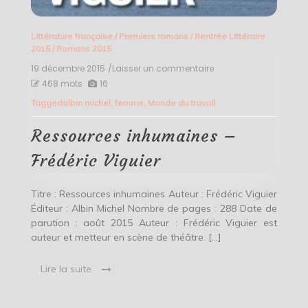
Littérature française
/
Premiers romans
/
Rentrée Littéraire
2015
/
Romans 2015
19 décembre 2015
/Laisser un commentaire
on
Ressources
468 mots
16
inhumaines
Tagged
albin michel
,
femme
,
Monde du travail
–
Frédéric
Viguier
Ressources inhumaines –
Frédéric Viguier
Titre : Ressources inhumaines Auteur : Frédéric Viguier
Éditeur : Albin Michel Nombre de pages : 288 Date de
parution : août 2015 Auteur : Frédéric Viguier est
auteur et metteur en scène de théâtre. […]
Lire la suite