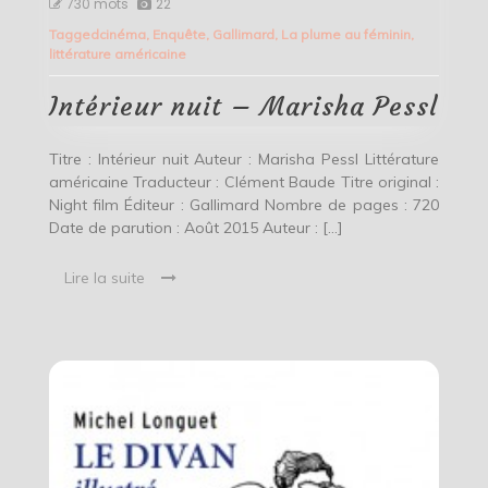
730 mots
22
nuit
Tagged
cinéma
,
Enquête
,
Gallimard
,
La plume au féminin
,
–
littérature américaine
Marisha
Pessl
Intérieur nuit – Marisha Pessl
Titre : Intérieur nuit Auteur : Marisha Pessl Littérature
américaine Traducteur : Clément Baude Titre original :
Night film Éditeur : Gallimard Nombre de pages : 720
Date de parution : Août 2015 Auteur : […]
Lire la suite