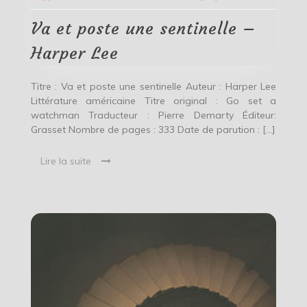
une
sentinelle
Va et poste une sentinelle –
–
Harper
Harper Lee
Lee
Titre : Va et poste une sentinelle Auteur : Harper Lee
Littérature américaine Titre original : Go set a
watchman Traducteur : Pierre Demarty Éditeur:
Grasset Nombre de pages : 333 Date de parution : […]
Lire la suite