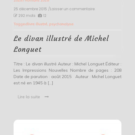
2015
/
Romans 2015
25 décembre 2015
/Laisser un commentaire
on
Le
292 mots
12
divan
Tagged
livre illustré
,
psychanalyse
illustré
de
Michel
Le divan illustré de Michel
Longuet
Longuet
Titre : Le divan illustré Auteur : Michel Longuet Éditeur :
Les Impressions Nouvelles Nombre de pages : 208
Date de parution : août 2015 Auteur : Michel Longuet
est né en 1945 à […]
Lire la suite