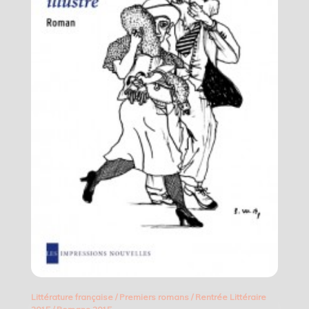
Littérature française
/
Premiers romans
/
Rentrée Littéraire