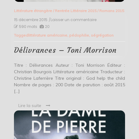
Littérature étrangère
/
Rentrée Littéraire 2015
/
Romans 2015
15 décembre 2015
/Laisser un commentaire
on
Délivrances
590 mots
20
–
Tagged
littérature américaine
,
pédophilie
,
ségrégation
Toni
Morrison
Délivrances – Toni Morrison
Titre : Délivrances Auteur : Toni Morrison Éditeur :
Christian Bourgois Littérature américaine Traducteur :
Christine Laferrière Titre original : God help the child
Nombre de pages : 200 Date de parution : août 2015
[…]
Lire la suite