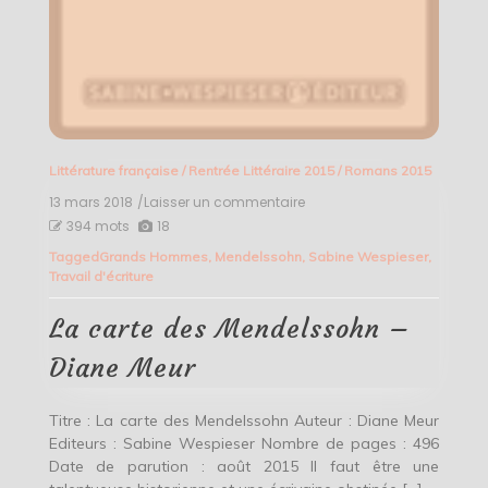
Littérature française
/
Rentrée Littéraire 2015
/
Romans 2015
13 mars 2018
/Laisser un commentaire
on
La
394 mots
18
carte
Tagged
Grands Hommes
,
Mendelssohn
,
Sabine Wespieser
,
des
Travail d'écriture
Mendelssohn
–
Diane
La carte des Mendelssohn –
Meur
Diane Meur
Titre : La carte des Mendelssohn Auteur : Diane Meur
Editeurs : Sabine Wespieser Nombre de pages : 496
Date de parution : août 2015 Il faut être une