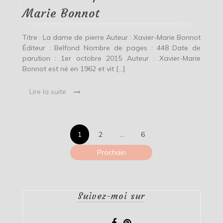
Xavier-
Marie
Marie Bonnot
Bonnot
Titre : La dame de pierre Auteur : Xavier-Marie Bonnot
Éditeur : Belfond Nombre de pages : 448 Date de
parution : 1er octobre 2015 Auteur : Xavier-Marie
Bonnot est né en 1962 et vit […]
Lire la suite
Pagination
1
2
…
6
des
Prochain
publications
Suivez-moi sur