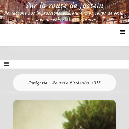
Skip
Sur la route de jostein
to
Partageons nos impressions de lecture, mes coups de cœur,
content
mes découvertes littéraires.
Catégorie :
Rentrée Littéraire 2015