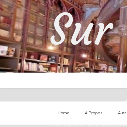
Skip
Sur 
to
content
Home
A Propos
Aute
Partageons nos impressi