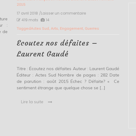
2015
17 avril 2018
/Laisser un commentaire
on
ture
Ecoutez
419 mots
14
nos
ur :
Tagged
Actes Sud
,
Arts
,
Engagement
,
Guerres
défaites
e de
–
]
Laurent
Ecoutez nos défaites –
Gaudé
Laurent Gaudé
Titre : Écoutez nos défaites Auteur : Laurent Gaudé
Éditeur : Actes Sud Nombre de pages : 282 Date
de parution : août 2015 Échec ? Défaite? « Ce
sentiment étrange que quelque chose se […]
Lire la suite