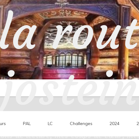
la rou
jostein
urs
PAL
LC
Challenges
2024
2
ons de lecture, mes coups de cœur, mes 