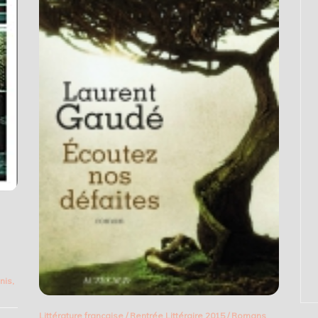
nis
,
Littérature française
/
Rentrée Littéraire 2015
/
Romans