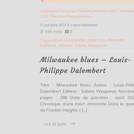
Littérature française
/
Rentrée littéraire 2021
/
Roman
2021
/
Romans francophones
11 octobre 2021
6 commentaires
sur
Milwaukee
494 mots
5
blues
Tagged
Black Lives Matter
,
Etats-Unis
,
littérature
–
haïtienne
,
racisme
,
Sabine Wespieser
Louis-
Philippe
Dalembert
Milwaukee blues – Louis-
Philippe Dalembert
Titre : Milwaukee blues Auteur : Louis-Phil
Dalembert Editeur : Sabine Wespieser Nombr
pages : 288 Date de parution : août 2
Chronique d’une mort annoncée Dans le quar
de Franklin Heights ( […]
Lire la suite