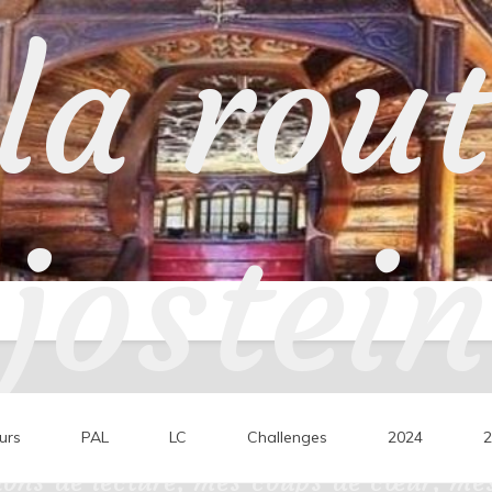
la rou
jostein
urs
PAL
LC
Challenges
2024
2
ons de lecture, mes coups de cœur, mes 