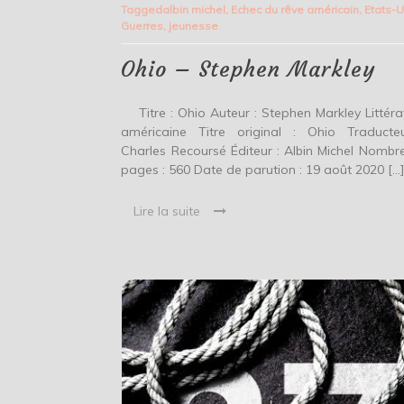
Tagged
albin michel
,
Echec du rêve américain
,
Etats-U
Stephen
Guerres
,
jeunesse
Markley
Ohio – Stephen Markley
Titre : Ohio Auteur : Stephen Markley Littéra
américaine Titre original : Ohio Traducte
Charles Recoursé Éditeur : Albin Michel Nombr
pages : 560 Date de parution : 19 août 2020 […
Lire la suite