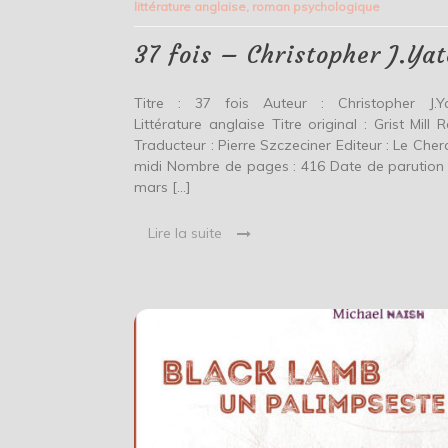
littérature anglaise
,
roman psychologique
Christopher
J.Yates
37 fois – Christopher J.Ya
Titre : 37 fois Auteur : Christopher J.Y
Littérature anglaise Titre original : Grist Mill 
Traducteur : Pierre Szczeciner Editeur : Le Cher
midi Nombre de pages : 416 Date de parution 
mars […]
Lire la suite