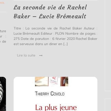
Rachel
nis
,
Baker
La seconde vie de Rachel
–
Lucie
Baker – Lucie Brémeault
Brémeault
Titre : La seconde vie de Rachel Baker Auteur :
ture
Lucie Brémeault Editeur : PLON Nombre de pages :
ur :
275 Date de parution : 6 février 2020 Rachel Baker
e de
est serveuse dans un diner en […]
]
Lire la suite