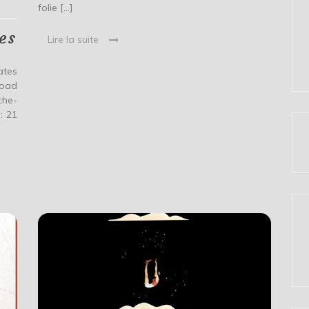
folie […]
tes
Lire la suite
ates
Road
che-
: 21