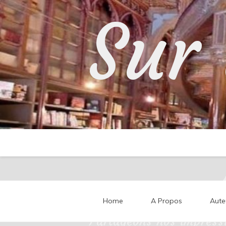
Skip
Sur 
to
content
Home
A Propos
Aute
Partageons nos impressi