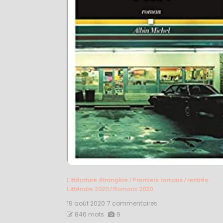
Littérature étrangère
/
Premiers romans
/
rentrée
Littéraire 2020
/
Romans 2020
19 août 2020
7 commentaires
sur
Ohio
846 mots
9
–