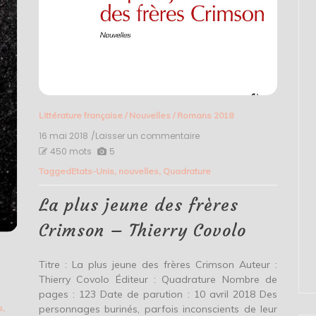
Littérature française
/
Nouvelles
/
Romans 2018
16 mai 2018
/Laisser un commentaire
on
La
450 mots
5
plus
Tagged
Etats-Unis
,
nouvelles
,
Quadrature
jeune
des
frères
La plus jeune des frères
Crimson
–
Crimson – Thierry Covolo
Thierry
Covolo
Titre : La plus jeune des frères Crimson Auteur :
Thierry Covolo Éditeur : Quadrature Nombre de
pages : 123 Date de parution : 10 avril 2018 Des
personnages burinés, parfois inconscients de leur
s
,