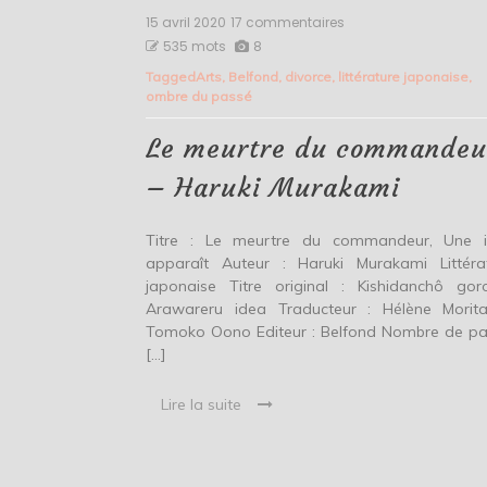
15 avril 2020
17 commentaires
sur
Le
535 mots
8
meurtre
Tagged
Arts
,
Belfond
,
divorce
,
littérature japonaise
,
du
ombre du passé
commandeur
–
Haruki
Le meurtre du commandeu
Murakami
– Haruki Murakami
Titre : Le meurtre du commandeur, Une 
apparaît Auteur : Haruki Murakami Littéra
japonaise Titre original : Kishidanchô goro
Arawareru idea Traducteur : Hélène Morit
Tomoko Oono Editeur : Belfond Nombre de p
[…]
Lire la suite