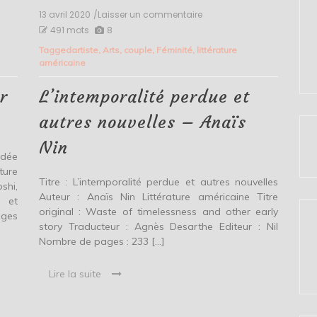
13 avril 2020
/Laisser un commentaire
on
L’intemporalité
491 mots
8
perdue
Tagged
artiste
,
Arts
,
couple
,
Féminité
,
littérature
et
américaine
autres
nouvelles
–
r
L’intemporalité perdue et
Anaïs
Nin
autres nouvelles – Anaïs
Nin
idée
ture
Titre : L’intemporalité perdue et autres nouvelles
shi,
Auteur : Anaïs Nin Littérature américaine Titre
a et
original : Waste of timelessness and other early
ages
story Traducteur : Agnès Desarthe Editeur : Nil
Nombre de pages : 233 […]
Lire la suite