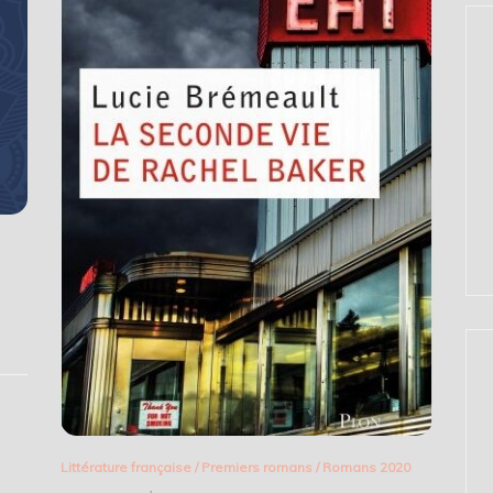
Littérature française
/
Premiers romans
/
Romans 2020