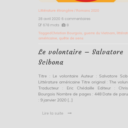
Littérature étrangère
/
Romans 2020
28 avril 2020
6 commentaires
sur
Le
678 mots
8
volontaire
Tagged
Christian Bourgois
,
guerre du Vietnam
,
littéra
–
américaine
,
quête de sens
Salvatore
Scibona
Le volontaire – Salvatore
Scibona
Titre : Le volontaire Auteur : Salvatore Sci
Littérature américaine Titre original : The volun
Traducteur : Eric Chédaille Editeur : Chris
Bourgois Nombre de pages : 448 Date de paru
: 9 janvier 2020 […]
Lire la suite