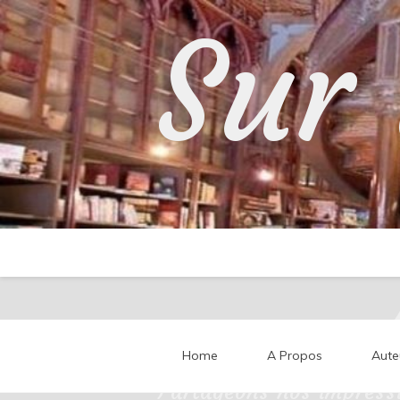
Skip
Sur 
to
content
Home
A Propos
Aute
Partageons nos impressi