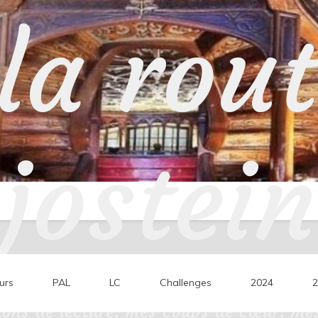
la rou
jostein
urs
PAL
LC
Challenges
2024
2
ons de lecture, mes coups de cœur, mes 