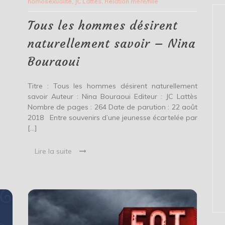
homosexualité
,
JC Lattès
,
Relation mère/fille
désirent
naturellement
savoir
Tous les hommes désirent
–
Nina
naturellement savoir – Nina
Bouraoui
Bouraoui
Titre : Tous les hommes désirent naturellement
savoir Auteur : Nina Bouraoui Editeur : JC Lattès
Nombre de pages : 264 Date de parution : 22 août
2018 Entre souvenirs d’une jeunesse écartelée par
[…]
Lire la suite