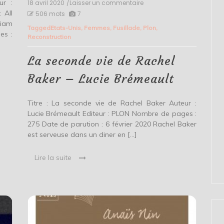
ur :
18 avril 2020
/Laisser un commentaire
on
La
 All
506 mots
7
seconde
riam
Tagged
Etats-Unis
,
Femmes
,
Fusillade
,
Plon
,
vie
es :
Reconstruction
de
Rachel
Baker
La seconde vie de Rachel
–
Lucie
Baker – Lucie Brémeault
Brémeault
Titre : La seconde vie de Rachel Baker Auteur :
Lucie Brémeault Editeur : PLON Nombre de pages :
275 Date de parution : 6 février 2020 Rachel Baker
est serveuse dans un diner en […]
Lire la suite