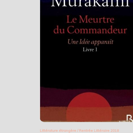
Littérature étrangère
/
Rentrée Littéraire 2018