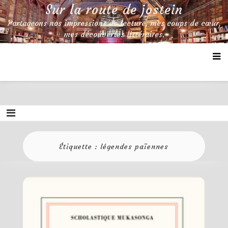
Skip
Sur la route de jostein
to
Partageons nos impressions de lecture, mes coups de cœur,
content
mes découvertes littéraires.
Étiquette :
légendes païennes