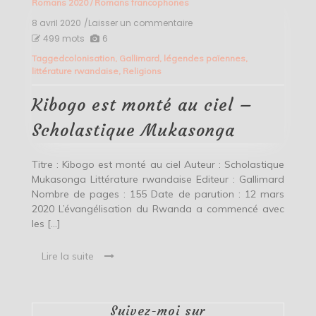
Romans 2020
/
Romans francophones
8 avril 2020
/Laisser un commentaire
on
Kibogo
499 mots
6
est
Tagged
colonisation
,
Gallimard
,
légendes païennes
,
monté
littérature rwandaise
,
Religions
au
ciel
–
Kibogo est monté au ciel –
Scholastique
Mukasonga
Scholastique Mukasonga
Titre : Kibogo est monté au ciel Auteur : Scholastique
Mukasonga Littérature rwandaise Editeur : Gallimard
Nombre de pages : 155 Date de parution : 12 mars
2020 L’évangélisation du Rwanda a commencé avec
les […]
Lire la suite
Suivez-moi sur