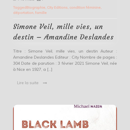
Veil,
Tagged
Biographie
,
City Editions
,
condition féminine
,
mille
déportation
,
famille
vies,
un
destin
Simone Veil, mille vies, un
–
Amandine
destin – Amandine Deslandes
Deslandes
Titre : Simone Veil, mille vies, un destin Auteur :
Amandine Deslandes Editeur : City Nombre de pages :
304 Date de parution : 3 février 2021 Simone Veil, née
à Nice en 1927, a […]
Lire la suite