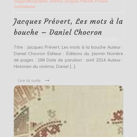
Tagged
Biographie
,
cinéma
,
Jacques Prévert
,
Poésie
,
Les
Surréalisme
mots
à
la
Jacques Prévert, Les mots à la
bouche
–
bouche – Daniel Chocron
Daniel
Chocron
Titre : Jacques Prévert, Les mots à la bouche Auteur :
Daniel Chocron Éditeur : Éditions du Jasmin Nombre
de pages : 184 Date de parution : avril 2014 Auteur :
Historien du cinéma, Daniel […]
Lire la suite