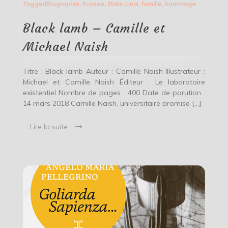
Tagged
Biographie
,
Ecosse
,
Etats-Unis
,
famille
,
hommage
–
Camille
et
Black lamb – Camille et
Michael
Naish
Michael Naish
Titre : Black lamb Auteur : Camille Naish Illustrateur :
Michael et Camille Naish Éditeur : Le laboratoire
existentiel Nombre de pages : 400 Date de parution :
14 mars 2018 Camille Naish, universitaire promise […]
Lire la suite