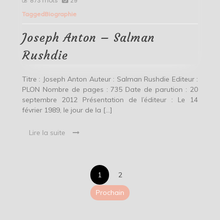
873 mots
29
Anton
Tagged
Biographie
–
Salman
Rushdie
Joseph Anton – Salman
Rushdie
Titre : Joseph Anton Auteur : Salman Rushdie Editeur :
PLON Nombre de pages : 735 Date de parution : 20
septembre 2012 Présentation de l’éditeur : Le 14
février 1989, le jour de la […]
Lire la suite
Pagination
1
2
des
Prochain
publications