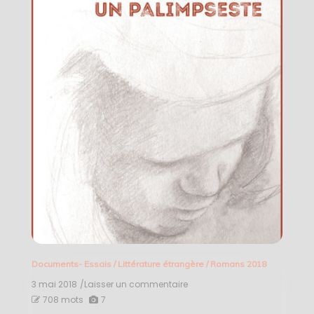
Documents- Essais
/
Littérature étrangère
/
Romans 2018
3 mai 2018
/Laisser un commentaire
on
Black
708 mots
7
lamb