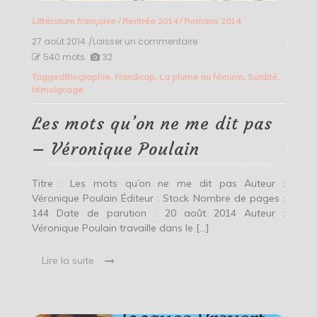
Littérature française
/
Rentrée 2014
/
Romans 2014
27 août 2014
/Laisser un commentaire
on
Les
540 mots
32
mots
Tagged
Biographie
,
Handicap
,
La plume au féminin
,
Surdité
,
qu’on
témoignage
ne
me
dit
Les mots qu’on ne me dit pas
pas
–
– Véronique Poulain
Véronique
Poulain
Titre : Les mots qu’on ne me dit pas Auteur :
Véronique Poulain Éditeur : Stock Nombre de pages :
144 Date de parution : 20 août 2014 Auteur :
Véronique Poulain travaille dans le […]
Lire la suite