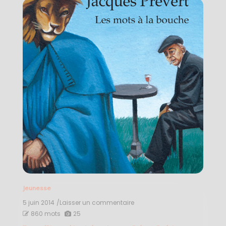
Jeunesse
5 juin 2014
/Laisser un commentaire
on
Jacques
860 mots
25
Prévert,