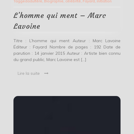
Tagged
adultère
,
Biographie
,
célébrité
,
Fayard
,
initiation
ment
–
Marc
L’homme qui ment – Marc
Lavoine
Lavoine
Titre : L’homme qui ment Auteur : Marc Lavoine
Éditeur : Fayard Nombre de pages : 192 Date de
parution : 14 janvier 2015 Auteur : Artiste bien connu
du grand public, Marc Lavoine est […]
Lire la suite