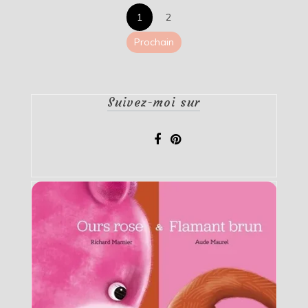
Pagination
1
2
des
Prochain
publications
Suivez-moi sur