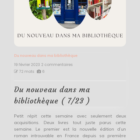
Du nouveau dans ma bibliothèque
19 février 2023
2 commentaires
sur
Du
72 mots
6
nouveau
dans
ma
Du nouveau dans ma
bibliothèque
(
bibliothèque ( 7/23 )
7/23
)
Petit répit cette semaine avec seulement deux
acquisitions. Deux livres tout juste parus cette
semaine. Le premier est la nouvelle édition d’un
roman introuvable en France depuis sa première