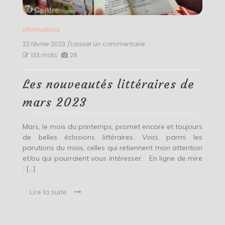
Informations
22 février 2023
/Laisser un commentaire
on
Les
133 mots
28
nouveautés
littéraires
de
Les nouveautés littéraires de
mars
2023
mars 2023
Mars, le mois du printemps, promet encore et toujours
de belles éclosions littéraires. Voici, parmi les
parutions du mois, celles qui retiennent mon attention
et/ou qui pourraient vous intéresser. En ligne de mire
: […]
Lire la suite