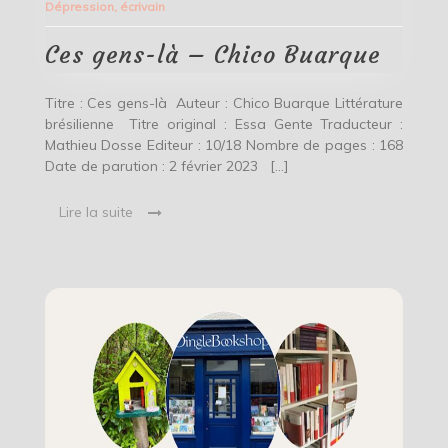
Dépression
,
écrivain
–
Chico
Buarque
Ces gens-là – Chico Buarque
Titre : Ces gens-là Auteur : Chico Buarque Littérature
brésilienne Titre original : Essa Gente Traducteur :
Mathieu Dosse Editeur : 10/18 Nombre de pages : 168
Date de parution : 2 février 2023 […]
Lire la suite