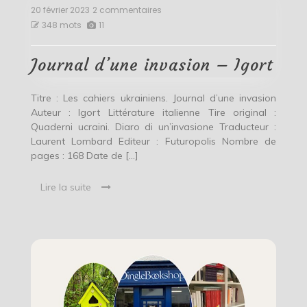
20 février 2023
2 commentaires
sur
Journal
348 mots
11
d’une
invasion
–
Journal d’une invasion – Igort
Igort
Titre : Les cahiers ukrainiens. Journal d’une invasion
Auteur : Igort Littérature italienne Tire original :
Quaderni ucraini. Diaro di un’invasione Traducteur :
Laurent Lombard Editeur : Futuropolis Nombre de
pages : 168 Date de […]
Lire la suite