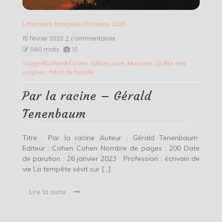
Littérature française
/
Romans 2023
15 février 2023
2 commentaires
sur
Par
580 mots
10
la
Tagged
Cohen&Cohen
,
culture juive
,
Musique
,
Quête des
racine
origines
,
Récit de famille
–
Gérald
Tenenbaum
Par la racine – Gérald
Tenenbaum
Titre : Par la racine Auteur : Gérald Tenenbaum
Editeur : Cohen Cohen Nombre de pages : 200 Date
de parution : 26 janvier 2023 Profession : écrivain de
vie La tempête sévit sur […]
Lire la suite