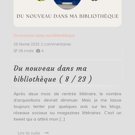
Du nouveau dans ma bibliothèque
26 février 2023
2 commentaires
sur
Du
116 mots
4
nouveau
dans
ma
Du nouveau dans ma
bibliothèque
(
bibliothèque ( 8 / 23 )
8
/
23
Après deux mois de rentrée littéraire, le nombre
)
d’acquisitions devrait diminuer. Mais je me laisse
toujours tenter par quelques avis sur les blogs,
réseaux sociaux ou magazines littéraires. C’est un
tweet qui a attiré mon […]
Lire la suite