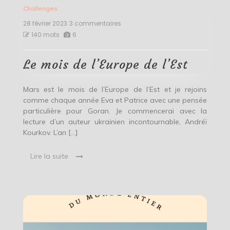
Challenges
28 février 2023
3 commentaires
sur
Le
140 mots
6
mois
de
l’Europe
Le mois de l’Europe de l’Est
de
l’Est
Mars est le mois de l’Europe de l’Est et je rejoins
comme chaque année Eva et Patrice avec une pensée
particulière pour Goran. Je commencerai avec la
lecture d’un auteur ukrainien incontournable, Andréï
Kourkov. L’an […]
Lire la suite