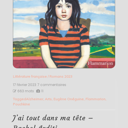
Littérature française
/
Romans 2023
17 février 2023
7 commentaires
sur
J’ai
663 mots
11
tout
Tagged
Alzheimer
,
Arts
,
Eugène Onéguine
,
Flammarion
,
dans
Pouchkine
ma
tête
–
J’ai tout dans ma tête –
Rachel
Arditi