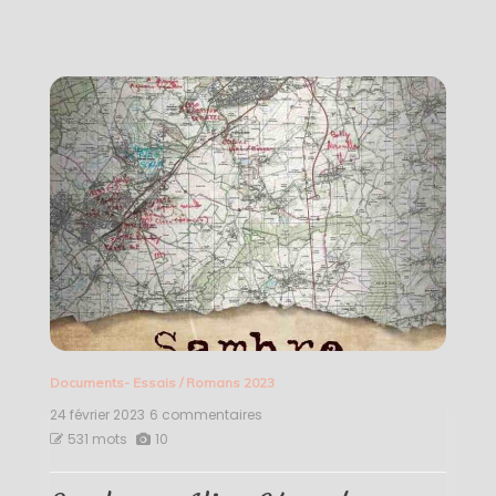
Documents- Essais
/
Romans 2023
24 février 2023
6 commentaires
sur
Sambre
531 mots
10
–
Alice
Géraud