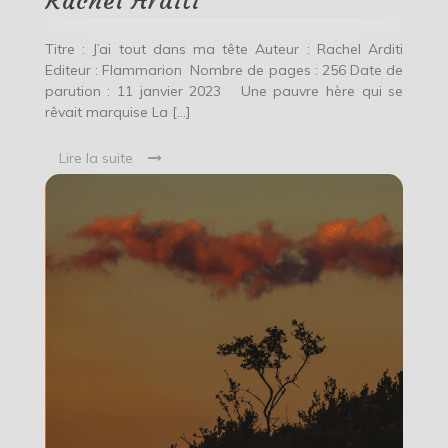
Rachel Arditi
Titre : J’ai tout dans ma tête Auteur : Rachel Arditi
Editeur : Flammarion Nombre de pages : 256 Date de
parution : 11 janvier 2023 Une pauvre hère qui se
rêvait marquise La […]
Lire la suite