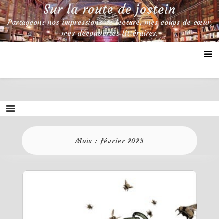
Skip
Sur la route de jostein
to
Partageons nos impressions de lecture, mes coups de cœur,
content
mes découvertes littéraires.
Mois :
février 2023