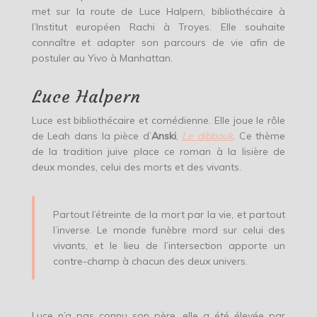
met sur la route de Luce Halpern, bibliothécaire à
l’Institut européen Rachi à Troyes. Elle souhaite
connaître et adapter son parcours de vie afin de
postuler au Yivo à Manhattan.
Luce Halpern
Luce est bibliothécaire et comédienne. Elle joue le rôle
de Leah dans la pièce d’
Anski
,
Le dibbouk
. Ce thème
de la tradition juive place ce roman à la lisière de
deux mondes, celui des morts et des vivants.
Partout l’étreinte de la mort par la vie, et partout
l’inverse. Le monde funèbre mord sur celui des
vivants, et le lieu de l’intersection apporte un
contre-champ à chacun des deux univers.
Luce n’a pas connu son père, elle a été élevée par