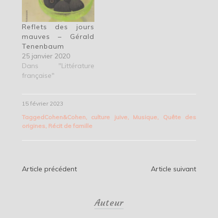
Reflets des jours
mauves – Gérald
Tenenbaum
25 janvier 2020
Dans "Littérature
française"
15 février 2023
Tagged
Cohen&Cohen
,
culture juive
,
Musique
,
Quête des
origines
,
Récit de famille
Navigation
Article précédent
Article suivant
de
Auteur
l’article