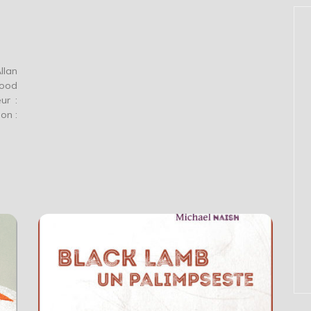
llan
good
ur :
on :