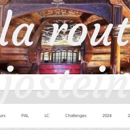
la rou
jostein
urs
PAL
LC
Challenges
2024
2
ons de lecture, mes coups de cœur, mes 