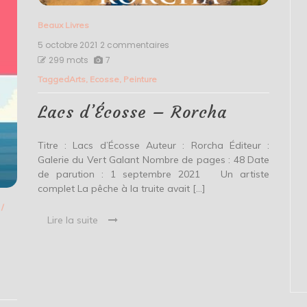
Beaux Livres
5 octobre 2021
2 commentaires
sur
Lacs
299 mots
7
d’Écosse
Tagged
Arts
,
Ecosse
,
Peinture
–
Rorcha
Lacs d’Écosse – Rorcha
Titre : Lacs d’Écosse Auteur : Rorcha Éditeur :
Galerie du Vert Galant Nombre de pages : 48 Date
de parution : 1 septembre 2021 Un artiste
complet La pêche à la truite avait […]
/
Lire la suite