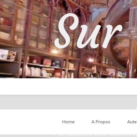
Skip
Sur 
to
content
Home
A Propos
Aute
Partageons nos impressi