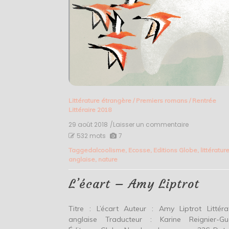
Littérature étrangère
/
Premiers romans
/
Rentrée
Littéraire 2018
29 août 2018
/Laisser un commentaire
on
L’écart
532 mots
7
–
Tagged
alcoolisme
,
Ecosse
,
Editions Globe
,
littératur
Amy
anglaise
,
nature
Liptrot
L’écart – Amy Liptrot
Titre : L’écart Auteur : Amy Liptrot Littéra
anglaise Traducteur : Karine Reignier-Gu