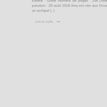
Éditeur : Globe Nombre de pages : 336 Dat
parution : 29 août 2018 Amy est née aux Orca
un archipel […]
Lire la suite