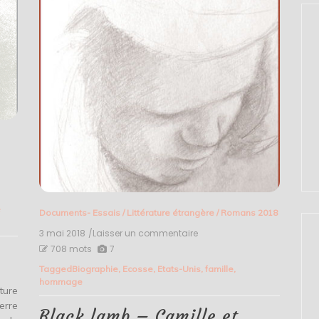
e
Documents- Essais
/
Littérature étrangère
/
Romans 2018
3 mai 2018
/Laisser un commentaire
on
Black
708 mots
7
lamb
Tagged
Biographie
,
Ecosse
,
Etats-Unis
,
famille
,
–
hommage
Camille
ture
et
erre
Michael
Black lamb – Camille et