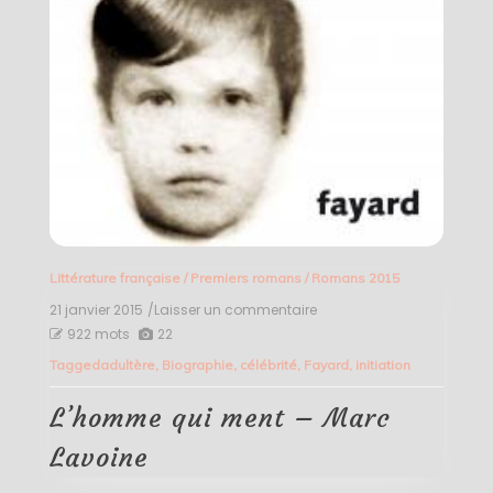
Littérature française
/
Premiers romans
/
Romans 2015
21 janvier 2015
/Laisser un commentaire
on
L’homme
922 mots
22
qui
Tagged
adultère
,
Biographie
,
célébrité
,
Fayard
,
initiation
ment
–
Marc
L’homme qui ment – Marc
Lavoine
Lavoine