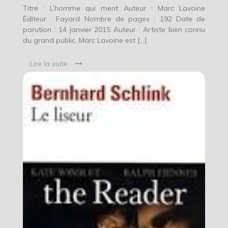
Titre : L’homme qui ment Auteur : Marc Lavoine
Éditeur : Fayard Nombre de pages : 192 Date de
parution : 14 janvier 2015 Auteur : Artiste bien connu
du grand public, Marc Lavoine est […]
Lire la suite