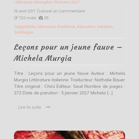
Littérature étrangère
/
Romans 2017
19 avril 2017
/Laisser un commentaire
on
Leçons
722 mots
25
pour
Tagged
Arts
,
blessures d'enfance
,
éducation
,
initiation
,
un
Sardaigne
jeune
fauve
–
Leçons pour un jeune fauve –
Michela
Murgia
Michela Murgia
Titre : Leçons pour un jeune fauve Auteur : Michela
Murgia Littérature italienne Traducteur: Nathalie Bauer
Titre original : Chirú Éditeur: Seuil Nombre de pages :
272 Date de parution : 5 janvier 2017 Michela […]
Lire la suite