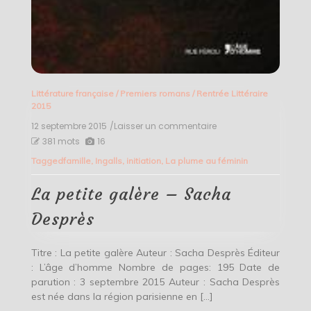
Littérature française
/
Premiers romans
/
Rentrée Littéraire
2015
12 septembre 2015
/Laisser un commentaire
on
La
381 mots
16
petite
Tagged
famille
,
Ingalls
,
initiation
,
La plume au féminin
galère
–
Sacha
La petite galère – Sacha
Desprès
Desprès
Titre : La petite galère Auteur : Sacha Desprès Éditeur
: L’âge d’homme Nombre de pages: 195 Date de
parution : 3 septembre 2015 Auteur : Sacha Desprès
est née dans la région parisienne en […]