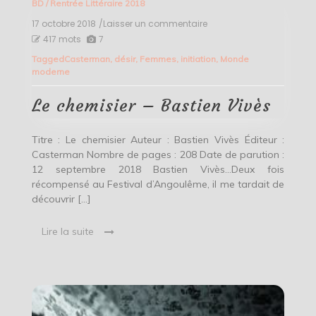
BD
/
Rentrée Littéraire 2018
17 octobre 2018
/Laisser un commentaire
on
Le
417 mots
7
chemisier
Tagged
Casterman
,
désir
,
Femmes
,
initiation
,
Monde
–
moderne
Bastien
Vivès
Le chemisier – Bastien Vivès
Titre : Le chemisier Auteur : Bastien Vivès Éditeur :
Casterman Nombre de pages : 208 Date de parution :
12 septembre 2018 Bastien Vivès…Deux fois
récompensé au Festival d’Angoulême, il me tardait de
découvrir […]
Lire la suite