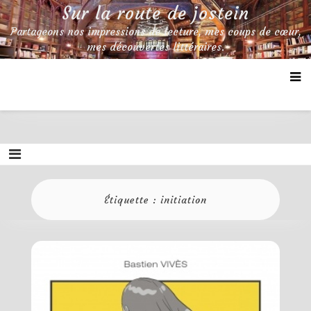
Skip
Sur la route de jostein
to
Partageons nos impressions de lecture, mes coups de cœur,
content
mes découvertes littéraires.
Étiquette :
initiation