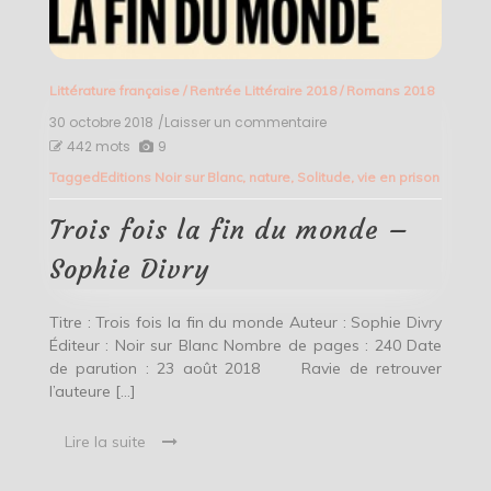
Littérature française
/
Rentrée Littéraire 2018
/
Romans 2018
30 octobre 2018
/Laisser un commentaire
on
Trois
442 mots
9
fois
Tagged
Editions Noir sur Blanc
,
nature
,
Solitude
,
vie en prison
la
fin
du
Trois fois la fin du monde –
monde
–
Sophie Divry
Sophie
Divry
Titre : Trois fois la fin du monde Auteur : Sophie Divry
Éditeur : Noir sur Blanc Nombre de pages : 240 Date
de parution : 23 août 2018 Ravie de retrouver
l’auteure […]
Lire la suite