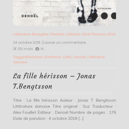
Littérature étrangère
/
Rentrée Littéraire 2018
/
Romans 2018
24 octobre 2018
/Laisser un commentaire
on
La
351 mots
14
fille
Tagged
blessures d'enfance
,
Cités
,
Denoël
,
Littérature
hérisson
danoise
–
Jonas
T.Bengtsson
La fille hérisson – Jonas
T.Bengtsson
Titre : La fille hérisson Auteur : Jonas T. Bengtsson
Littérature danoise Titre original : Suz Traducteur :
Alex Fouillet Éditeur : Denoël Nombre de pages : 176
Date de parution : 4 octobre 2018 […]