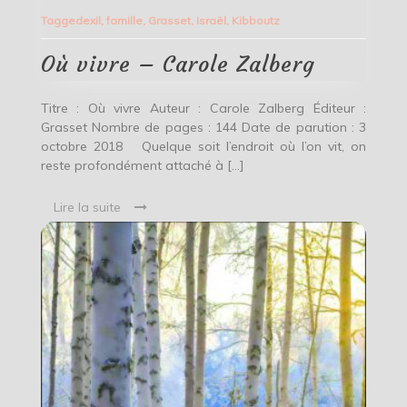
vivre
Tagged
exil
,
famille
,
Grasset
,
Israël
,
Kibboutz
–
Carole
Zalberg
Où vivre – Carole Zalberg
Titre : Où vivre Auteur : Carole Zalberg Éditeur :
Grasset Nombre de pages : 144 Date de parution : 3
octobre 2018 Quelque soit l’endroit où l’on vit, on
reste profondément attaché à […]
Lire la suite