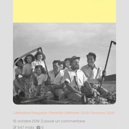
Littérature française
/
Rentrée Littéraire 2018
/
Romans 2018
15 octobre 2018
/Laisser un commentaire
on
Où
547 mots
5