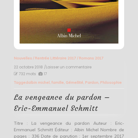
Nouvelles
/
Rentrée Littéraire 2017
/
Romans 2017
22 octobre 2018
/Laisser un commentaire
on
La
732 mots
17
vengeance
Tagged
albin michel
,
famille
,
Gémellité
,
Pardon
,
Philosophie
du
pardon
–
La vengeance du pardon –
Eric-
Emmanuel
Eric-Emmanuel Schmitt
Schmitt
Titre : La vengeance du pardon Auteur : Eric-
Emmanuel Schmitt Éditeur : Albin Michel Nombre de
pages : 336 Date de parution : 1er septembre 2017