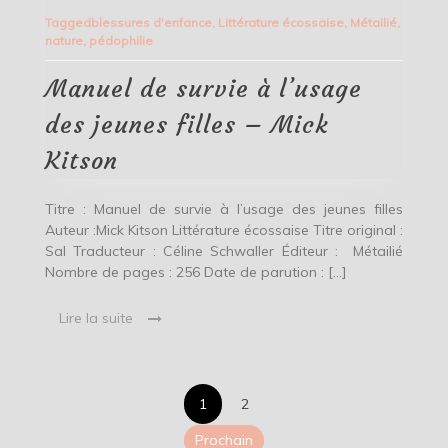
de
Tagged
blessures d'enfance
,
Littérature écossaise
,
Métailié
,
survie
nature
,
pédophilie
à
l’usage
des
Manuel de survie à l’usage
jeunes
filles
des jeunes filles – Mick
–
Mick
Kitson
Kitson
Titre : Manuel de survie à l’usage des jeunes filles
Auteur :Mick Kitson Littérature écossaise Titre original :
Sal Traducteur : Céline Schwaller Éditeur : Métailié
Nombre de pages : 256 Date de parution : […]
Lire la suite
Pagination
1
2
Prochain