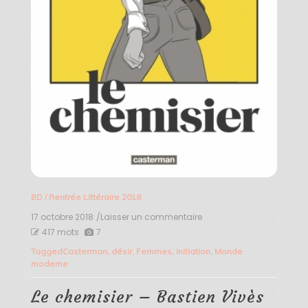
BD
/
Rentrée Littéraire 2018
17 octobre 2018
/Laisser un commentaire
on
Le
417 mots
7
chemisier
Tagged
Casterman
,
désir
,
Femmes
,
initiation
,
Monde
–
moderne
Bastien
Vivès
Le chemisier – Bastien Vivès