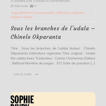
31 octobre 2018
/Laisser un commentaire
on
Sous
493 mots
17
les
Tagged
Belfond
,
homosexualité
,
Littérature nigériane
,
branches
Nigeria
,
religion
de
l’udala
–
Sous les branches de l’udala –
Chinelo
Okparanta
Chinelo Okparanta
Titre : Sous les branches de l’udala Auteur : Chinelo
Okparanta Littérature nigériane Titre original : Under
the udala trees Traducteur : Carine Chichereau Éditeur
: Belfond Nombre de pages : 371 Date de parution […]
Lire la suite