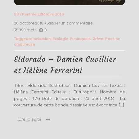
BD
/
Rentrée Littéraire 2018
26 octobre 2018
/Laisser un commentaire
on
Eldorado
393 mots
8
–
Tagged
colonisation
,
Ecologie
,
Futuropolis
,
Grève
,
Passion
Damien
amoureuse
Cuvillier
et
Hélène
Eldorado – Damien Cuvillier
Ferrarini
et Hélène Ferrarini
Titre : Eldorado Illustrateur : Damien Cuvillier Textes :
Hélène Ferrarini Éditeur : Futuropolis Nombre de
pages : 176 Date de parution : 23 août 2018 La
couverture de cette bande dessinée est évocatrice […]
Lire la suite