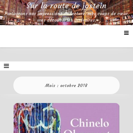
Skip
Sur la route de jostein
to
Partageons nos impressions de lecture, mes coups de cœur,
content
mes découvertes littéraires.
Mois :
octobre 2018