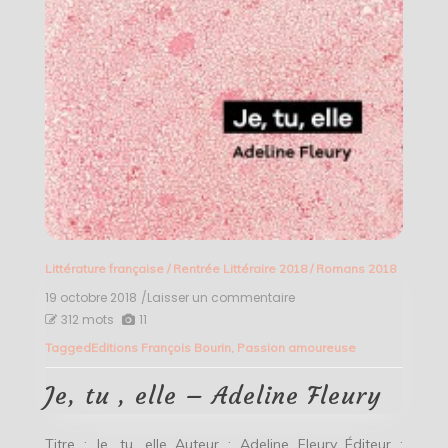
Littérature française
/
Rentrée Littéraire 2018
/
Romans 2018
19 octobre 2018
/Laisser un commentaire
on
Je,
312 mots
11
tu
Tagged
Editions François Bourin
,
Passion amoureuse
,
elle
–
Je, tu , elle – Adeline Fleury
Adeline
Fleury
Titre : Je, tu, elle Auteur : Adeline Fleury Éditeur :