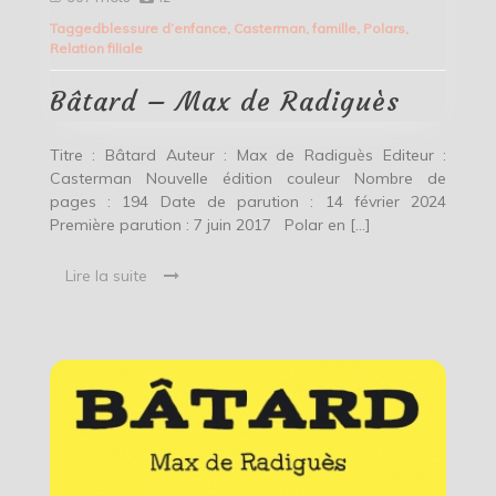
–
Tagged
blessure d’enfance
,
Casterman
,
famille
,
Polars
,
Max
Relation filiale
de
Radiguès
Bâtard – Max de Radiguès
Titre : Bâtard Auteur : Max de Radiguès Editeur :
Casterman Nouvelle édition couleur Nombre de
pages : 194 Date de parution : 14 février 2024
Première parution : 7 juin 2017 Polar en […]
Lire la suite