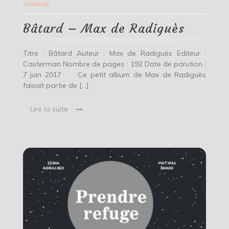
Violence
de
Radiguès
Bâtard – Max de Radiguès
Titre : Bâtard Auteur : Max de Radiguès Editeur :
Casterman Nombre de pages : 192 Date de parution :
7 juin 2017 Ce petit album de Max de Radiguès
faisait partie de […]
Lire la suite