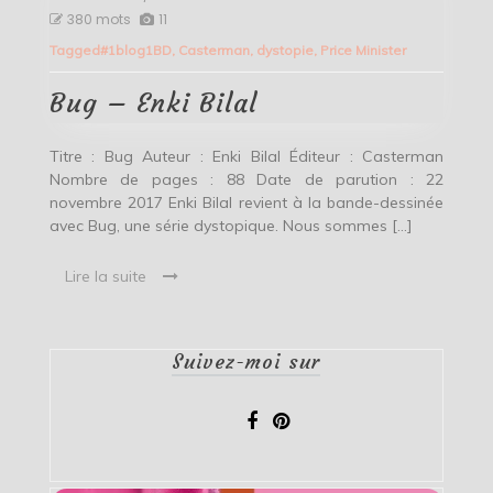
Bug
380 mots
11
–
Tagged
#1blog1BD
,
Casterman
,
dystopie
,
Price Minister
Enki
Bilal
Bug – Enki Bilal
Titre : Bug Auteur : Enki Bilal Éditeur : Casterman
Nombre de pages : 88 Date de parution : 22
novembre 2017 Enki Bilal revient à la bande-dessinée
avec Bug, une série dystopique. Nous sommes […]
Lire la suite
Suivez-moi sur