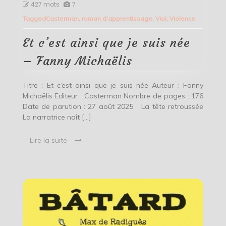
Et
427 mots
7
c’est
Tagged
Casterman
,
roman d’apprentissage
,
Viol
,
Violence
ainsi
que
je
Et c’est ainsi que je suis née
suis
née
– Fanny Michaëlis
–
Fanny
Michaëlis
Titre : Et c’est ainsi que je suis née Auteur : Fanny
Michaëlis Editeur : Casterman Nombre de pages : 176
Date de parution : 27 août 2025 La tête retroussée
La narratrice naît […]
Lire la suite