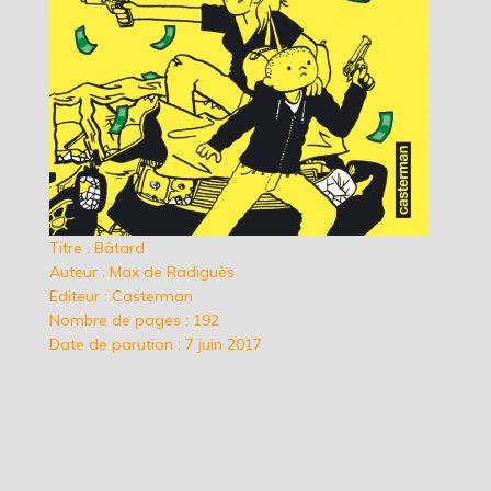
Titre : Bâtard
Auteur : Max de Radiguès
Editeur : Casterman
Nombre de pages : 192
Date de parution : 7 juin 2017