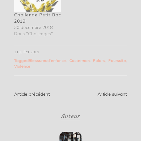
Challenge Petit Bac
2019
30 décembre 2018
Dans "Challenges"
11 juillet 2019
Tagged
Blessuresd'enfance
,
Casterman
,
Polars
,
Poursuite
,
Violence
Navigation
Article précédent
Article suivant
de
Auteur
l’article