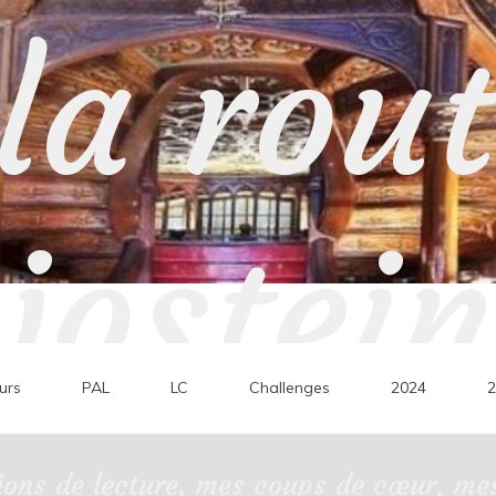
la rou
jostein
urs
PAL
LC
Challenges
2024
2
ons de lecture, mes coups de cœur, mes 