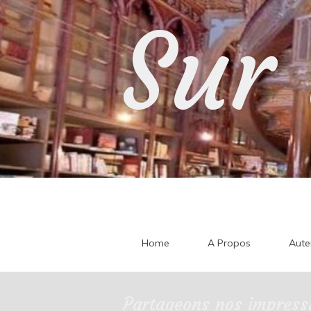
Skip
Sur 
to
content
Home
A Propos
Aute
Partageons nos impressi