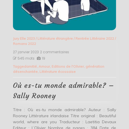
Jury Elle 2023
/
Littérature étrangère
/
Rentrée Littéraire 2022
/
Romans 2022
27 janvier 2023
2 commentaires
sur
Où
545 mots
19
es-
Tagged
amitié
,
Amour
,
Editions de l'Olivier
,
génération
tu
désenchantée
,
Littérature écossaise
monde
admirable?
–
Où es-tu monde admirable? –
Sally
Rooney
Sally Rooney
Titre : Où es-tu monde admirable? Auteur : Sally
Rooney Littérature irlandaise Titre original : Beautiful
world, where are you Traducteur : Laetitia Devaux
Editeur : L’Olivier Nombre de pages : 384 Date de