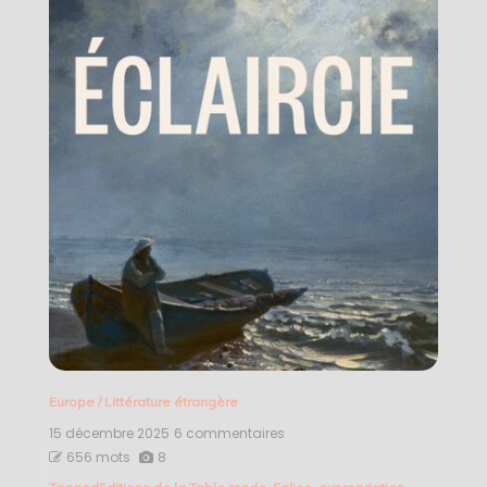
Europe
/
Littérature étrangère
15 décembre 2025
6 commentaires
sur
Éclaircie
656 mots
8
–