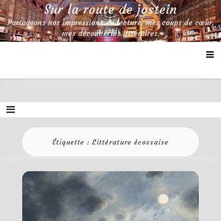
Skip
Sur la route de jostein
to
Partageons nos impressions de lecture, mes coups de cœur,
content
mes découvertes littéraires.
Étiquette :
Littérature écossaise