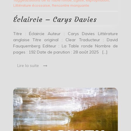
Tagged
Editions de la Table ronde
,
Eglise
,
expropriation
,
Carys
Littérature écossaise
,
Rencontre marquante
Davies
Éclaircie – Carys Davies
Titre : Éclaircie Auteur : Carys Davies Littérature
anglaise Titre original : Clear Traducteur : David
Fauquemberg Editeur : La Table ronde Nombre de
pages : 192 Date de parution : 28 août 2025 […]
Lire la suite