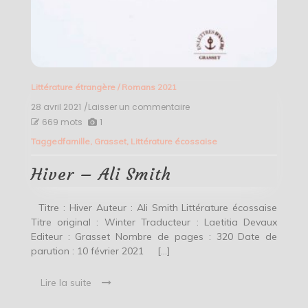
Littérature étrangère
/
Romans 2021
28 avril 2021
/Laisser un commentaire
on
Hiver
669 mots
1
–
Tagged
famille
,
Grasset
,
Littérature écossaise
Ali
Smith
Hiver – Ali Smith
Titre : Hiver Auteur : Ali Smith Littérature écossaise
Titre original : Winter Traducteur : Laetitia Devaux
Editeur : Grasset Nombre de pages : 320 Date de
parution : 10 février 2021 […]
Lire la suite