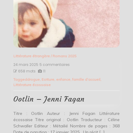
Littérature étrangère
/
Romans 2025
24 mars 2025
5 commentaires
sur
Ootlin
658 mots
11
–
Tagged
drogue
,
Ecriture
,
enfance
,
famille d’accueil
,
Jenni
Littérature écossaise
Fagan
Ootlin – Jenni Fagan
Titre : Ootlin Auteur : Jenni Fagan Littérature
écossaise Titre original : Ootlin Traducteur : Céline
Schwaller Editeur : Métailié Nombre de pages : 368
Date de parution : 17 janvier 2025 Un récit […]