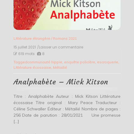
Littérature étrangère
/
Romans 2021
15 juillet 2021
/Laisser un commentaire
on
Analphabète
619 mots
8
–
Tagged
communauté hippie
,
enquête policière
,
escroquerie
,
Mick
Littérature écossaise
,
Métailié
Kitson
Analphabète – Mick Kitson
Titre : Analphabète Auteur : Mick Kitson Littérature
écossaise Titre original : Mary Peace Traducteur :
Céline Schwaller Éditeur : Métailié Nombre de pages :
256 Date de parution : 28/01/2021 Une promesse
[…]