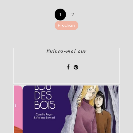
Pagination
1
2
des
Prochain
publications
Suivez-moi sur