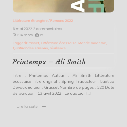
Littérature étrangère
/
Romans 2022
6 mai 2022
2 commentaires
sur
Printemps
614 mots
12
–
Tagged
Grasset
,
Littérature écossaise
,
Monde moderne
,
Ali
Quatuor des saisons
,
résilience
Smith
Printemps – Ali Smith
Titre : Printemps Auteur : Ali Smith Littérature
écossaise Titre original : Spring Traducteur : Laetitia
Devaux Editeur : Grasset Nombre de pages : 320 Date
de parution : 13 avril 2022 Le quatuor […]
Lire la suite