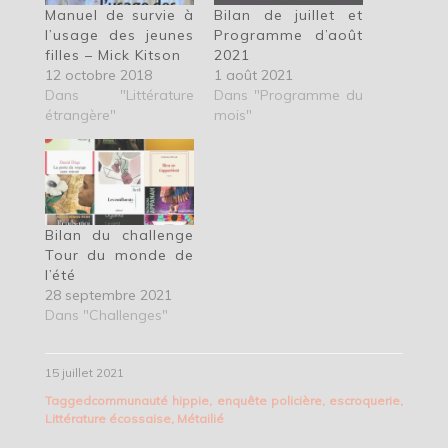
Manuel de survie à
Bilan de juillet et
l’usage des jeunes
Programme d’août
filles – Mick Kitson
2021
12 octobre 2018
1 août 2021
Dans "Littérature
Dans "Programme du
étrangère"
mois"
Bilan du challenge
Tour du monde de
l’été
28 septembre 2021
Dans "Challenges"
15 juillet 2021
Tagged
communauté hippie
,
enquête policière
,
escroquerie
,
Littérature écossaise
,
Métailié