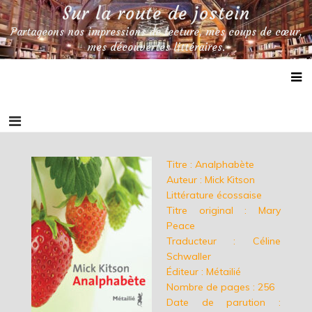
Skip
Sur la route de jostein
to
Partageons nos impressions de lecture, mes coups de cœur,
content
mes découvertes littéraires.
Titre : Analphabète
Auteur : Mick Kitson
Littérature écossaise
Titre original : Mary
Peace
Traducteur : Céline
Schwaller
Éditeur : Métailié
Nombre de pages : 256
Date de parution :