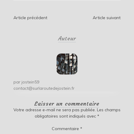
Navigation
Article précédent
Article suivant
de
Auteur
l’article
par
jostein59
contact@surlaroutedejostein.fr
Laisser un commentaire
Votre adresse e-mail ne sera pas publiée.
Les champs
obligatoires sont indiqués avec
*
Commentaire
*