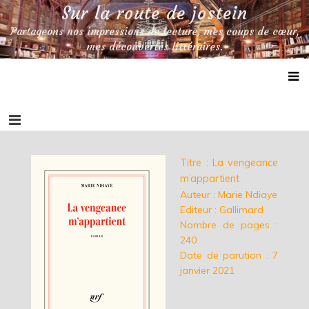
Skip
Sur la route de jostein
to
Partageons nos impressions de lecture, mes coups de cœur,
content
mes découvertes littéraires.
Titre : La vengeance
m’appartient
Auteur : Marie Ndiaye
Editeur : Gallimard
Nombre de pages :
240
Date de parution : 7
janvier 2021