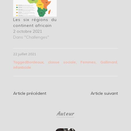
Les six régions du
continent africain
2 octobre 2021
Dans "Challenges"
22 juillet 2021
Tagged
Bordeaux
,
classe sociale
,
Femmes
,
Gallimard
,
infanticide
Navigation
Article précédent
Article suivant
de
Auteur
l’article