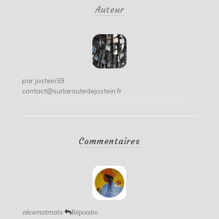
Auteur
l’article
par
jostein59
contact@surlaroutedejostein.fr
Commentaires
alexmotmots
Répondre