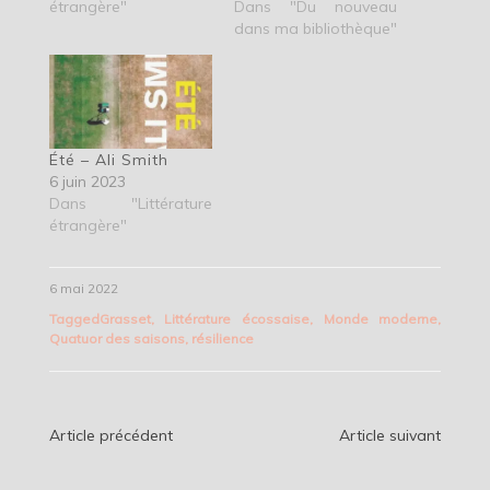
étrangère"
Dans "Du nouveau
dans ma bibliothèque"
Été – Ali Smith
6 juin 2023
Dans "Littérature
étrangère"
6 mai 2022
Tagged
Grasset
,
Littérature écossaise
,
Monde moderne
,
Quatuor des saisons
,
résilience
Navigation
Article précédent
Article suivant
de