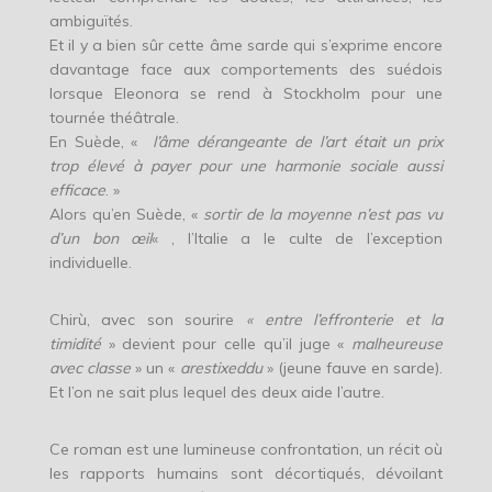
ambiguïtés.
Et il y a bien sûr cette âme sarde qui s’exprime encore
davantage face aux comportements des suédois
lorsque Eleonora se rend à Stockholm pour une
tournée théâtrale.
En Suède, «
l’âme dérangeante de l’art était un prix
trop élevé à payer pour une harmonie sociale aussi
efficace
. »
Alors qu’en Suède, «
sortir de la moyenne n’est pas vu
d’un bon œil
« , l’Italie a le culte de l’exception
individuelle.
Chirù, avec son sourire
« entre l’effronterie et la
timidité
» devient pour celle qu’il juge «
malheureuse
avec classe
» un «
arestixeddu
» (jeune fauve en sarde).
Et l’on ne sait plus lequel des deux aide l’autre.
Ce roman est une lumineuse confrontation, un récit où
les rapports humains sont décortiqués, dévoilant