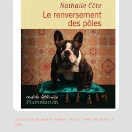
Littérature française
/
Premiers romans
/
Rentrée Littéraire
2015