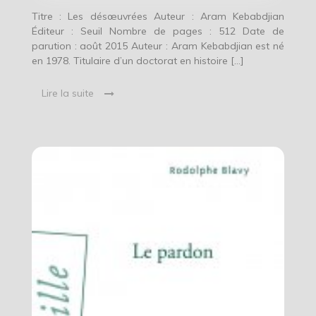
Titre : Les désœuvrées Auteur : Aram Kebabdjian
Éditeur : Seuil Nombre de pages : 512 Date de
parution : août 2015 Auteur : Aram Kebabdjian est né
en 1978. Titulaire d’un doctorat en histoire […]
Lire la suite