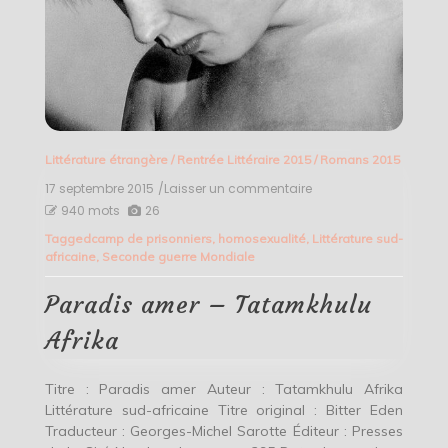
Littérature étrangère
/
Rentrée Littéraire 2015
/
Romans 2015
17 septembre 2015
/Laisser un commentaire
on
Paradis
940 mots
26
amer
Tagged
camp de prisonniers
,
homosexualité
,
Littérature sud-
–
africaine
,
Seconde guerre Mondiale
Tatamkhulu
Afrika
Paradis amer – Tatamkhulu
Afrika
Titre : Paradis amer Auteur : Tatamkhulu Afrika
Littérature sud-africaine Titre original : Bitter Eden
Traducteur : Georges-Michel Sarotte Éditeur : Presses