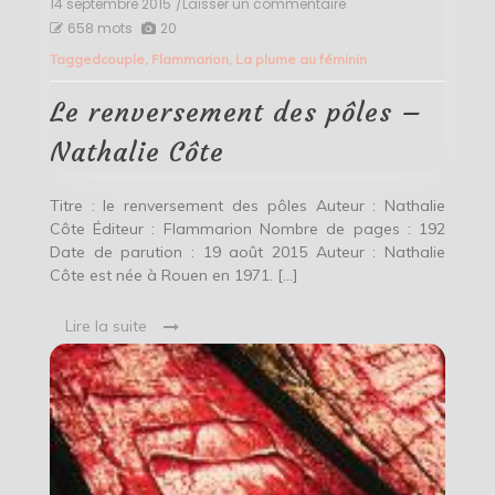
14 septembre 2015
/Laisser un commentaire
on
Le
658 mots
20
renversement
Tagged
couple
,
Flammarion
,
La plume au féminin
des
pôles
–
Le renversement des pôles –
Nathalie
Côte
Nathalie Côte
Titre : le renversement des pôles Auteur : Nathalie
Côte Éditeur : Flammarion Nombre de pages : 192
Date de parution : 19 août 2015 Auteur : Nathalie
Côte est née à Rouen en 1971. […]
Lire la suite