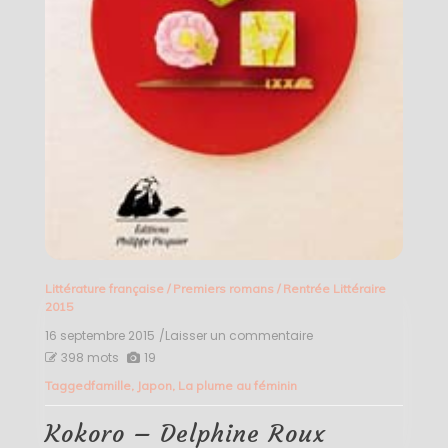
Littérature française
/
Premiers romans
/
Rentrée Littéraire
2015
16 septembre 2015
/Laisser un commentaire
on
Kokoro
398 mots
19
–
Tagged
famille
,
Japon
,
La plume au féminin
Delphine
Roux
Kokoro – Delphine Roux