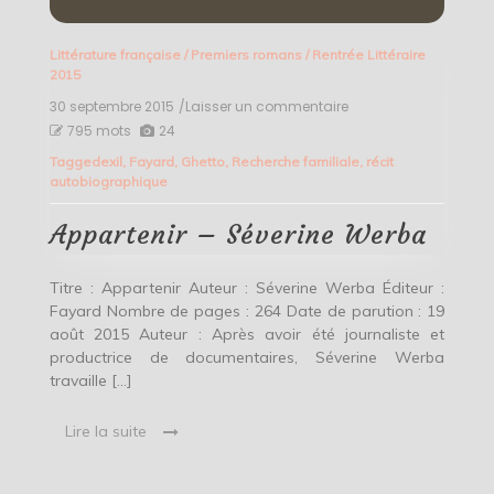
Littérature française
/
Premiers romans
/
Rentrée Littéraire
2015
30 septembre 2015
/Laisser un commentaire
on
Appartenir
795 mots
24
–
Tagged
exil
,
Fayard
,
Ghetto
,
Recherche familiale
,
récit
Séverine
autobiographique
Werba
Appartenir – Séverine Werba
Titre : Appartenir Auteur : Séverine Werba Éditeur :
Fayard Nombre de pages : 264 Date de parution : 19
août 2015 Auteur : Après avoir été journaliste et
productrice de documentaires, Séverine Werba
travaille […]
Lire la suite