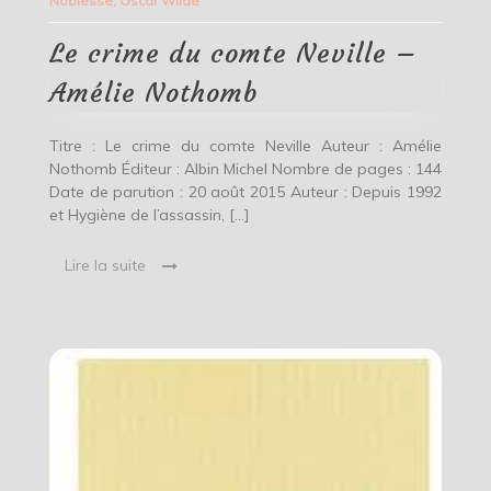
Noblesse
,
Oscar Wilde
comte
Neville
–
Le crime du comte Neville –
Amélie
Nothomb
Amélie Nothomb
Titre : Le crime du comte Neville Auteur : Amélie
Nothomb Éditeur : Albin Michel Nombre de pages : 144
Date de parution : 20 août 2015 Auteur : Depuis 1992
et Hygiène de l’assassin, […]
Lire la suite