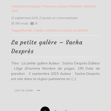
Littérature française
/
Premiers romans
/
Rentrée Littéraire
2015
12 septembre 2015
/Laisser un commentaire
on
La
381 mots
16
petite
Tagged
famille
,
Ingalls
,
initiation
,
La plume au féminin
galère
–
Sacha
La petite galère – Sacha
Desprès
Desprès
Titre : La petite galère Auteur : Sacha Desprès Éditeur
: L’âge d’homme Nombre de pages: 195 Date de
parution : 3 septembre 2015 Auteur : Sacha Desprès
est née dans la région parisienne en […]
Lire la suite