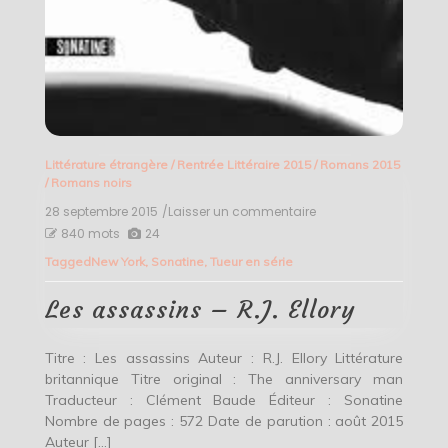
Littérature étrangère
/
Rentrée Littéraire 2015
/
Romans 2015
/
Romans noirs
28 septembre 2015
/Laisser un commentaire
on
Les
840 mots
24
assassins
Tagged
New York
,
Sonatine
,
Tueur en série
–
R.J.
Ellory
Les assassins – R.J. Ellory
Titre : Les assassins Auteur : R.J. Ellory Littérature
britannique Titre original : The anniversary man
Traducteur : Clément Baude Éditeur : Sonatine
Nombre de pages : 572 Date de parution : août 2015
Auteur […]