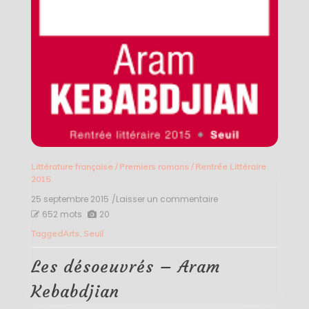
Littérature française
/
Premiers romans
/
Rentrée Littéraire
2015
25 septembre 2015
/Laisser un commentaire
on
Les
652 mots
20
désoeuvrés
Tagged
Arts
,
Seuil
–
Aram
Kebabdjian
Les désoeuvrés – Aram
Kebabdjian