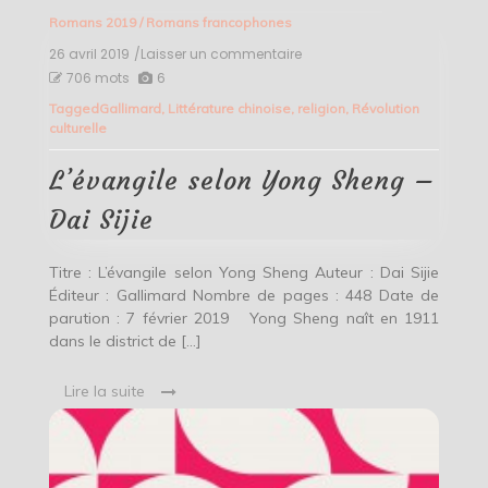
Romans 2019
/
Romans francophones
26 avril 2019
/Laisser un commentaire
on
L’évangile
706 mots
6
selon
Tagged
Gallimard
,
Littérature chinoise
,
religion
,
Révolution
Yong
culturelle
Sheng
–
Dai
L’évangile selon Yong Sheng –
Sijie
Dai Sijie
Titre : L’évangile selon Yong Sheng Auteur : Dai Sijie
Éditeur : Gallimard Nombre de pages : 448 Date de
parution : 7 février 2019 Yong Sheng naît en 1911
dans le district de […]
Lire la suite