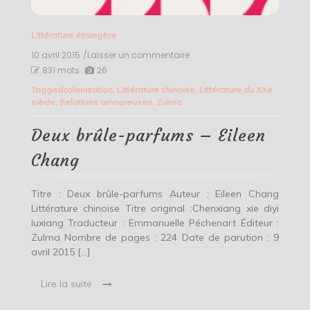
Littérature étrangère
10 avril 2015
/Laisser un commentaire
on
Deux
831 mots
26
brûle-
Tagged
colonisation
,
Littérature chinoise
,
Littérature du XXe
parfums
siècle
,
Relations amoureuses
,
Zulma
–
Eileen
Chang
Deux brûle-parfums – Eileen
Chang
Titre : Deux brûle-parfums Auteur : Eileen Chang
Littérature chinoise Titre original :Chenxiang xie diyi
luxiang Traducteur : Emmanuelle Péchenart Éditeur :
Zulma Nombre de pages : 224 Date de parution : 9
avril 2015 […]
Lire la suite