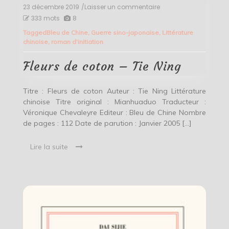
23 décembre 2019
/Laisser un commentaire
on
Fleurs
333 mots
8
de
Tagged
Bleu de Chine
,
Guerre sino-japonaise
,
Littérature
coton
chinoise
,
roman d'initiation
–
Tie
Ning
Fleurs de coton – Tie Ning
Titre : Fleurs de coton Auteur : Tie Ning Littérature
chinoise Titre original : Mianhuaduo Traducteur :
Véronique Chevaleyre Editeur : Bleu de Chine Nombre
de pages : 112 Date de parution : Janvier 2005 […]
Lire la suite