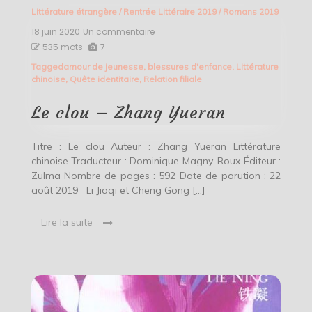
Littérature étrangère
/
Rentrée Littéraire 2019
/
Romans 2019
18 juin 2020
Un commentaire
sur
Le
535 mots
7
clou
Tagged
amour de jeunesse
,
blessures d'enfance
,
Littérature
–
chinoise
,
Quête identitaire
,
Relation filiale
Zhang
Yueran
Le clou – Zhang Yueran
Titre : Le clou Auteur : Zhang Yueran Littérature
chinoise Traducteur : Dominique Magny-Roux Éditeur :
Zulma Nombre de pages : 592 Date de parution : 22
août 2019 Li Jiaqi et Cheng Gong […]
Lire la suite