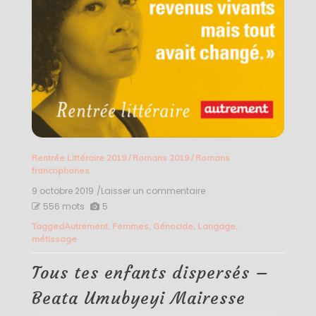
Rentrée Littéraire 2019
/
Romans 2019
/
Romans
francophones
9 octobre 2019
/Laisser un commentaire
on
Tous
556 mots
5
tes
Tagged
Autrement
,
Femmes
,
Génocide
,
Langage
,
enfants
métissage
dispersés
–
Beata
Tous tes enfants dispersés –
Umubyeyi
Mairesse
Beata Umubyeyi Mairesse