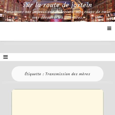
Skip
Sur la route de jostein
to
Partageons nos impressions de lecture, mes coups de cœur,
content
mes découvertes littéraires.
Étiquette :
Transmission des mères