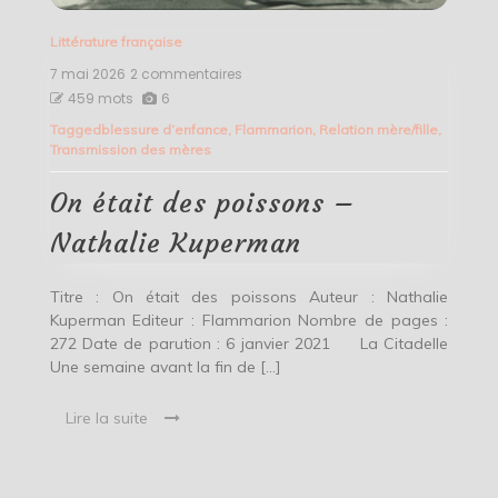
Littérature française
7 mai 2026
2 commentaires
sur
On
459 mots
6
était
Tagged
blessure d’enfance
,
Flammarion
,
Relation mère/fille
,
des
Transmission des mères
poissons
–
Nathalie
On était des poissons –
Kuperman
Nathalie Kuperman
Titre : On était des poissons Auteur : Nathalie
Kuperman Editeur : Flammarion Nombre de pages :
272 Date de parution : 6 janvier 2021 La Citadelle
Une semaine avant la fin de […]
Lire la suite