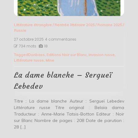
Littérature étrangère
/
Rentrée littéraire 2025
/
Romans 2025
/
Russie
27 octobre 2025
4 commentaires
sur
La
734 mots
18
dame
Tagged
Donbass
,
Editions Noir sur Blanc
,
invasion russe
,
blanche
Littérature russe
,
Mine
–
Sergueï
Lebedev
La dame blanche – Sergueï
Lebedev
Titre : La dame blanche Auteur : Sergueï Lebedev
Littérature russe Titre original : Belaïa dama
Traducteur : Anne-Marie Tatsis-Botton Editeur : Noir
sur Blanc Nombre de pages : 208 Date de parution :
28 […]