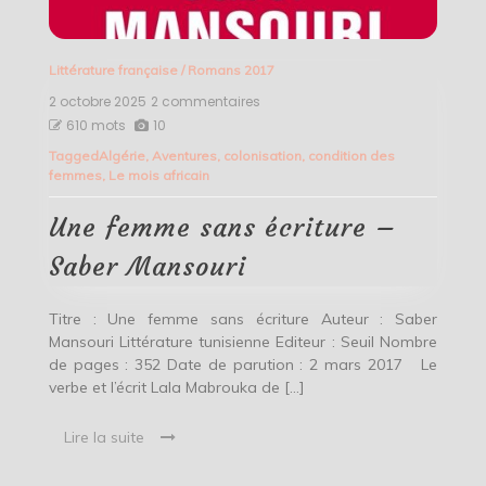
Littérature française
/
Romans 2017
2 octobre 2025
2 commentaires
sur
Une
610 mots
10
femme
Tagged
Algérie
,
Aventures
,
colonisation
,
condition des
sans
femmes
,
Le mois africain
écriture
–
Saber
Une femme sans écriture –
Mansouri
Saber Mansouri
Titre : Une femme sans écriture Auteur : Saber
Mansouri Littérature tunisienne Editeur : Seuil Nombre
de pages : 352 Date de parution : 2 mars 2017 Le
verbe et l’écrit Lala Mabrouka de […]
Lire la suite