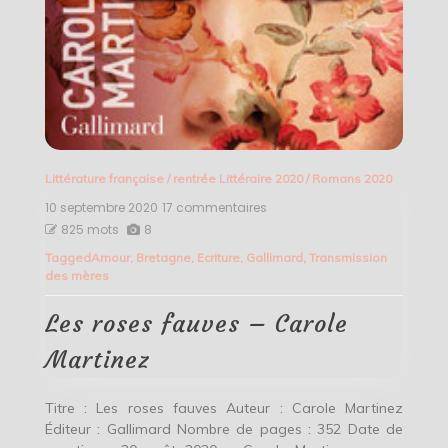
Littérature française
/
rentrée Littéraire 2020
/
Romans 2020
10 septembre 2020
17 commentaires
sur
Les
825 mots
8
roses
Tagged
Amour
,
Bretagne
,
Ecriture
,
Gallimard
,
Transmission
fauves
des mères
–
Carole
Martinez
Les roses fauves – Carole
Martinez
Titre : Les roses fauves Auteur : Carole Martinez
Éditeur : Gallimard Nombre de pages : 352 Date de