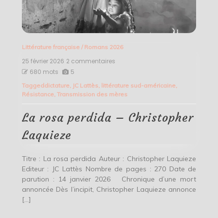
Littérature française
/
Romans 2026
25 février 2026
2 commentaires
sur
La
680 mots
5
rosa
Tagged
dictature
,
JC Lattès
,
littérature sud-américaine
,
perdida
Résistance
,
Transmission des mères
–
Christopher
Laquieze
La rosa perdida – Christopher
Laquieze
Titre : La rosa perdida Auteur : Christopher Laquieze
Editeur : JC Lattès Nombre de pages : 270 Date de
parution : 14 janvier 2026 Chronique d’une mort
annoncée Dès l’incipit, Christopher Laquieze annonce
[…]