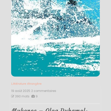
Littérature étrangère
19 août 2025
2 commentaires
sur
Mykonos
390 mots
9
–
Olga
Duhamel-
Mykonos – Olga Duhamel-