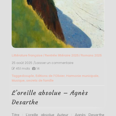
Littérature française
/
Rentrée littéraire 2025
/
Romans 2025
25 août 2025
/Laisser un commentaire
on
L’oreille
451 mots
14
absolue
Tagged
couple
,
Editions de l'Olivier
,
Harmonie municipale
,
–
Musique
,
secrets de famille
Agnès
Desarthe
L’oreille absolue – Agnès
Desarthe
Titre : L’oreille absolue Auteur : Agnès Desarthe