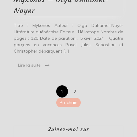
Noyer
Noyer
Titre : Mykonos Auteur : Olga Duhamel-Noyer
Littérature québécoise Editeur : Héliotrope Nombre de
pages : 120 Date de parution : 5 avril 2024 Quatre
garçons en vacances Pavel, Jules, Sebastian et
Christopher débarquent […]
Lire la suite
Pagination
1
2
des
Prochain
publications
Suivez-moi sur