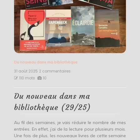
Du nouveau dans ma bibliothèque
31 août 2025
2 commentaires
sur
Du
110 mots
10
nouveau
dans
ma
Du nouveau dans ma
bibliothèque
(29/25)
bibliothèque (29/25)
Au fil des semaines, je vais réduire le nombre de mes
entrées. En effet, j’ai de la lecture pour plusieurs mois.
Une fois de plus, les nouveaux livres de cette semaine