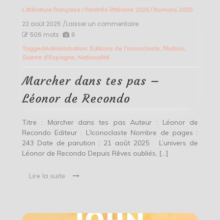
Littérature française
/
Rentrée littéraire 2025
/
Romans 2025
22 août 2025
/Laisser un commentaire
on
Marcher
506 mots
8
dans
Tagged
Administration
,
Editions de l'Iconoclaste
,
filiation
,
tes
Guerre d'Espagne
,
Nationalité
pas
–
Léonor
Marcher dans tes pas –
de
Recondo
Léonor de Recondo
Titre : Marcher dans tes pas Auteur : Léonor de
Recondo Editeur : L’Iconoclaste Nombre de pages :
243 Date de parution : 21 août 2025 L’univers de
Léonor de Recondo Depuis Rêves oubliés, […]
Lire la suite