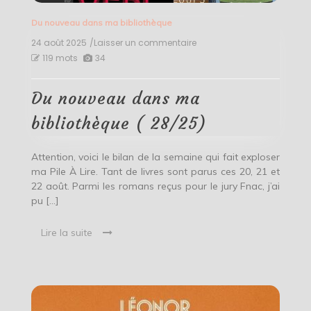
Du nouveau dans ma bibliothèque
24 août 2025
/Laisser un commentaire
on
Du
119 mots
34
nouveau
dans
ma
Du nouveau dans ma
bibliothèque
(
bibliothèque ( 28/25)
28/25)
Attention, voici le bilan de la semaine qui fait exploser
ma Pile À Lire. Tant de livres sont parus ces 20, 21 et
22 août. Parmi les romans reçus pour le jury Fnac, j’ai
pu […]
Lire la suite