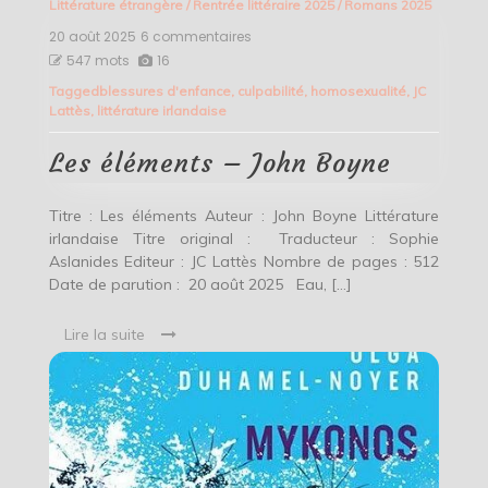
Littérature étrangère
/
Rentrée littéraire 2025
/
Romans 2025
20 août 2025
6 commentaires
sur
Les
547 mots
16
éléments
Tagged
blessures d'enfance
,
culpabilité
,
homosexualité
,
JC
–
Lattès
,
littérature irlandaise
John
Boyne
Les éléments – John Boyne
Titre : Les éléments Auteur : John Boyne Littérature
irlandaise Titre original : Traducteur : Sophie
Aslanides Editeur : JC Lattès Nombre de pages : 512
Date de parution : 20 août 2025 Eau, […]
Lire la suite