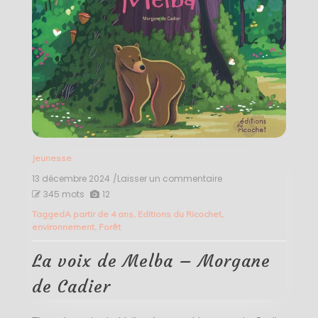
Jeunesse
13 décembre 2024
/Laisser un commentaire
on
La
345 mots
12
voix
Tagged
A partir de 4 ans
,
Editions du Ricochet
,
de
environnement
,
Forêt
Melba
–
Morgane
La voix de Melba – Morgane
de
Cadier
de Cadier