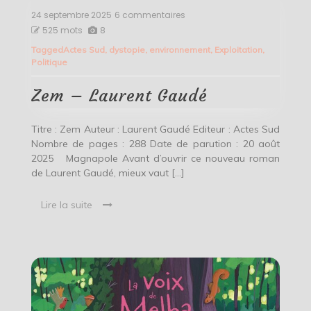
24 septembre 2025
6 commentaires
sur
Zem
525 mots
8
–
Tagged
Actes Sud
,
dystopie
,
environnement
,
Exploitation
,
Laurent
Politique
Gaudé
Zem – Laurent Gaudé
Titre : Zem Auteur : Laurent Gaudé Editeur : Actes Sud
Nombre de pages : 288 Date de parution : 20 août
2025 Magnapole Avant d’ouvrir ce nouveau roman
de Laurent Gaudé, mieux vaut […]
Lire la suite