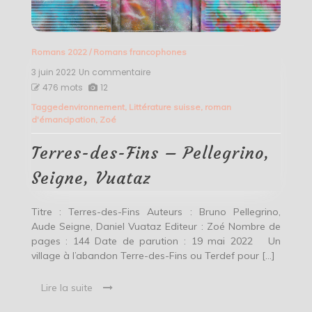
Romans 2022
/
Romans francophones
3 juin 2022
Un commentaire
sur
Terres-
476 mots
12
des-
Tagged
environnement
,
Littérature suisse
,
roman
Fins
d'émancipation
,
Zoé
–
Pellegrino,
Seigne,
Terres-des-Fins – Pellegrino,
Vuataz
Seigne, Vuataz
Titre : Terres-des-Fins Auteurs : Bruno Pellegrino,
Aude Seigne, Daniel Vuataz Editeur : Zoé Nombre de
pages : 144 Date de parution : 19 mai 2022 Un
village à l’abandon Terre-des-Fins ou Terdef pour […]
Lire la suite