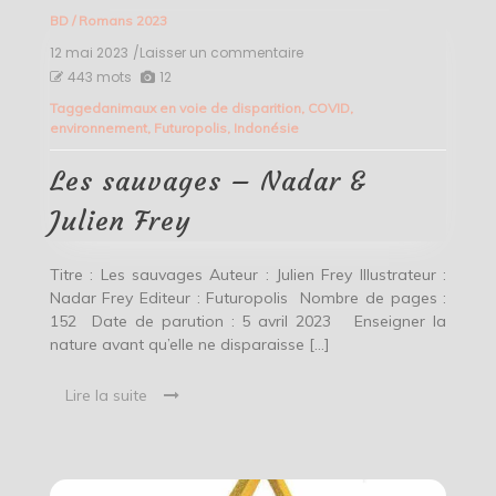
BD
/
Romans 2023
12 mai 2023
/Laisser un commentaire
on
Les
443 mots
12
sauvages
Tagged
animaux en voie de disparition
,
COVID
,
–
environnement
,
Futuropolis
,
Indonésie
Nadar
&
Julien
Les sauvages – Nadar &
Frey
Julien Frey
Titre : Les sauvages Auteur : Julien Frey Illustrateur :
Nadar Frey Editeur : Futuropolis Nombre de pages :
152 Date de parution : 5 avril 2023 Enseigner la
nature avant qu’elle ne disparaisse […]
Lire la suite