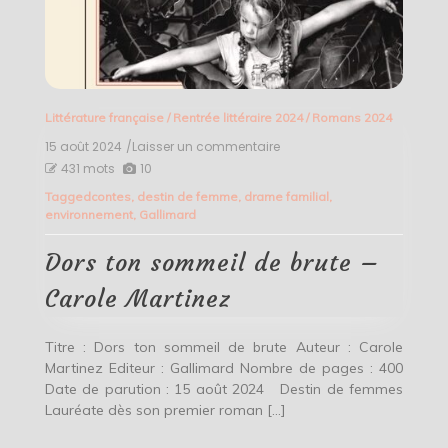
Littérature française
/
Rentrée littéraire 2024
/
Romans 2024
15 août 2024
/Laisser un commentaire
on
Dors
431 mots
10
ton
Tagged
contes
,
destin de femme
,
drame familial
,
sommeil
environnement
,
Gallimard
de
brute
–
Dors ton sommeil de brute –
Carole
Martinez
Carole Martinez
Titre : Dors ton sommeil de brute Auteur : Carole
Martinez Editeur : Gallimard Nombre de pages : 400
Date de parution : 15 août 2024 Destin de femmes
Lauréate dès son premier roman […]