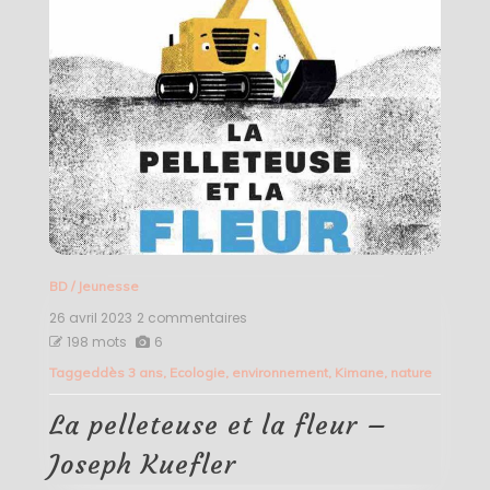
BD
/
Jeunesse
26 avril 2023
2 commentaires
sur
La
198 mots
6
pelleteuse
Tagged
dès 3 ans
,
Ecologie
,
environnement
,
Kimane
,
nature
et
la
fleur
La pelleteuse et la fleur –
–
Joseph
Joseph Kuefler
Kuefler