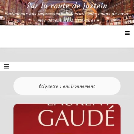
Skip
Sur la route de jostein
to
Partageons nos impressions de lecture, mes coups de cœur,
content
mes découvertes littéraires.
Étiquette :
environnement