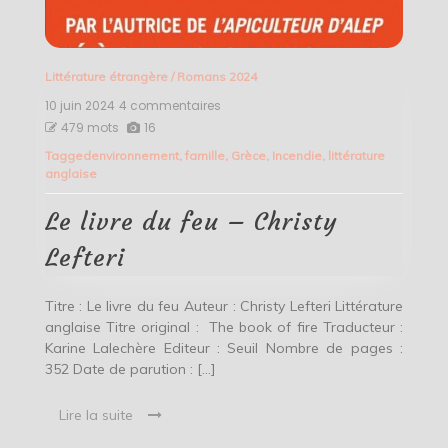
Littérature étrangère
/
Romans 2024
10 juin 2024
4 commentaires
sur
Le
479 mots
16
livre
Tagged
environnement
,
famille
,
Grèce
,
Incendie
,
littérature
du
anglaise
feu
–
Christy
Le livre du feu – Christy
Lefteri
Lefteri
Titre : Le livre du feu Auteur : Christy Lefteri Littérature
anglaise Titre original : The book of fire Traducteur :
Karine Lalechère Editeur : Seuil Nombre de pages :
352 Date de parution : […]
Lire la suite