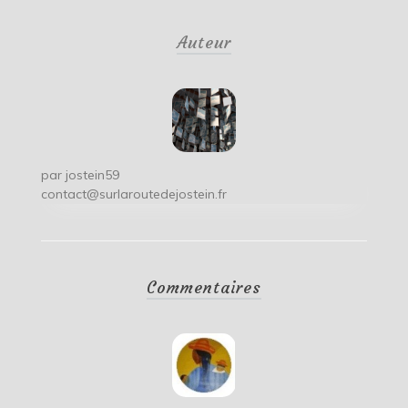
de
Auteur
l’article
par
jostein59
contact@surlaroutedejostein.fr
Commentaires