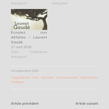
française"
française"
Ecoutez nos
défaites – Laurent
Gaudé
17 avril 2018
Dans "Littérature
française"
24 septembre 2025
Tagged
Actes Sud
,
dystopie
,
environnement
,
Exploitation
,
Politique
Navigation
Article précédent
Article suivant