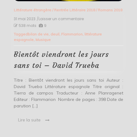
Littérature étrangère
/
Rentrée Littéraire 2018
/
Romans 2018
31 mai 2023
/Laisser un commentaire
on
Bientôt
538 mots
9
viendront
Tagged
bilan de vie
,
deuil
,
Flammarion
,
littérature
les
espagnole
,
Musique
jours
sans
toi
Bientôt viendront les jours
–
David
sans toi – David Trueba
Trueba
Titre : Bientôt viendront les jours sans toi Auteur :
David Trueba Littérature espagnole Titre original :
Tierra de campos Traducteur : Anne Planragenet
Editeur : Flammarion Nombre de pages : 398 Date de
parution […]
Lire la suite