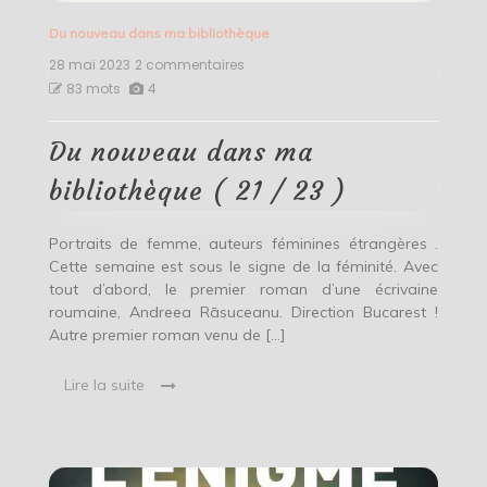
Du nouveau dans ma bibliothèque
28 mai 2023
2 commentaires
sur
Du
83 mots
4
nouveau
dans
ma
Du nouveau dans ma
bibliothèque
(
bibliothèque ( 21 / 23 )
21
/
23
Portraits de femme, auteurs féminines étrangères .
)
Cette semaine est sous le signe de la féminité. Avec
tout d’abord, le premier roman d’une écrivaine
roumaine, Andreea Rāsuceanu. Direction Bucarest !
Autre premier roman venu de […]
Lire la suite