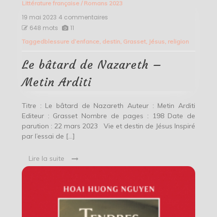
Littérature française
/
Romans 2023
19 mai 2023
4 commentaires
sur
Le
648 mots
11
bâtard
Tagged
blessure d’enfance
,
destin
,
Grasset
,
Jésus
,
religion
de
Nazareth
–
Le bâtard de Nazareth –
Metin
Arditi
Metin Arditi
Titre : Le bâtard de Nazareth Auteur : Metin Arditi
Editeur : Grasset Nombre de pages : 198 Date de
parution : 22 mars 2023 Vie et destin de Jésus Inspiré
par l’essai de […]
Lire la suite