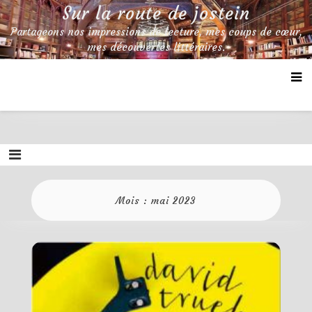
Skip
Sur la route de jostein
to
Partageons nos impressions de lecture, mes coups de cœur,
content
mes découvertes littéraires.
Mois :
mai 2023