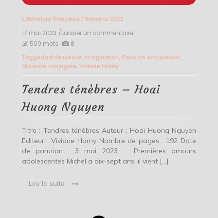
Littérature française
/
Romans 2023
17 mai 2023
/Laisser un commentaire
on
Tendres
509 mots
8
ténèbres
Tagged
adolescence
,
Imagination
,
Passion amoureuse
,
–
Violence conjugale
,
Viviane Hamy
Hoai
Huong
Nguyen
Tendres ténèbres – Hoai
Huong Nguyen
Titre : Tendres ténèbres Auteur : Hoai Huong Nguyen
Editeur : Viviane Hamy Nombre de pages : 192 Date
de parution : 3 mai 2023 Premières amours
adolescentes Michel a dix-sept ans, il vient […]
Lire la suite