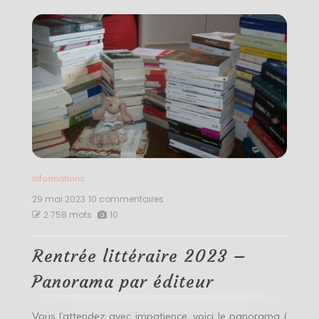
Informations
29 mai 2023
10 commentaires
sur
Rentrée
2 758 mots
10
littéraire
2023
–
Rentrée littéraire 2023 –
Panorama
par
Panorama par éditeur
éditeur
Vous l’attendez avec impatience, voici le panorama (