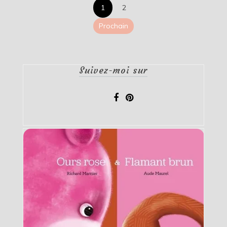
Pagination
1
2
des
Prochain
publications
Suivez-moi sur