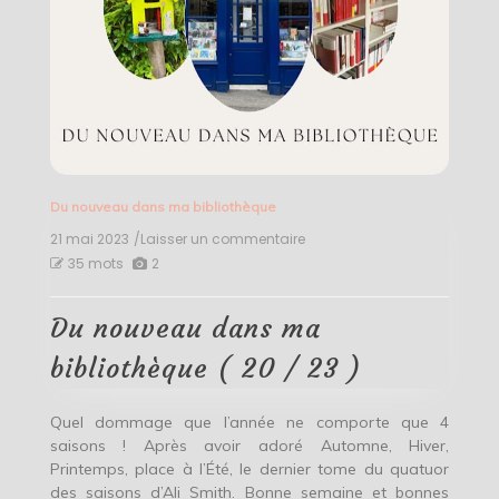
Du nouveau dans ma bibliothèque
21 mai 2023
/Laisser un commentaire
on
Du
35 mots
2
nouveau
dans
ma
Du nouveau dans ma
bibliothèque
(
bibliothèque ( 20 / 23 )
20
/
23
Quel dommage que l’année ne comporte que 4
)
saisons ! Après avoir adoré Automne, Hiver,
Printemps, place à l’Été, le dernier tome du quatuor
des saisons d’Ali Smith. Bonne semaine et bonnes