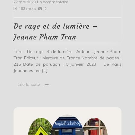
22 mai 2023
Un commentaire
sur
De
493 mots
12
rage
et
de
De rage et de lumière –
lumière
–
Jeanne Pham Tran
Jeanne
Pham
Tran
Titre : De rage et de lumière Auteur : Jeanne Pham
Tran Editeur : Mercure de France Nombre de pages :
216 Date de parution : 5 janvier 2023 De Paris
Jeanne est en […]
Lire la suite