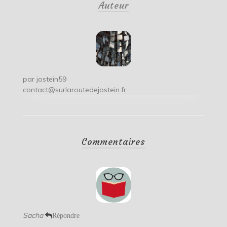
Auteur
l’article
par
jostein59
contact@surlaroutedejostein.fr
Commentaires
Sacha
Répondre