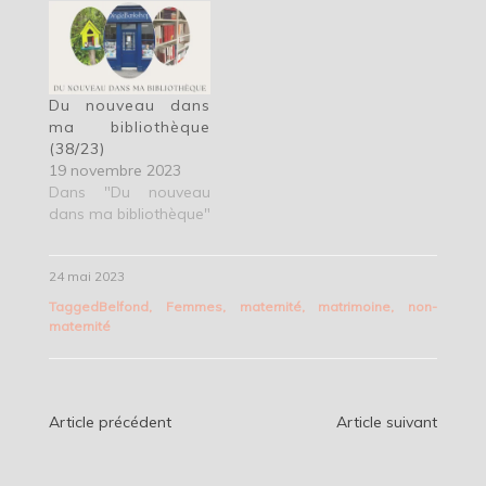
Du nouveau dans
ma bibliothèque
(38/23)
19 novembre 2023
Dans "Du nouveau
dans ma bibliothèque"
24 mai 2023
Tagged
Belfond
,
Femmes
,
maternité
,
matrimoine
,
non-
maternité
Navigation
Article précédent
Article suivant
de