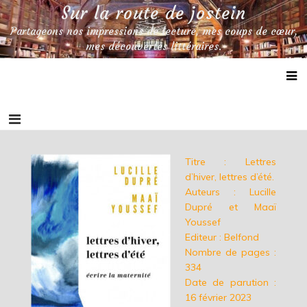
Skip
Sur la route de jostein
to
Partageons nos impressions de lecture, mes coups de cœur,
content
mes découvertes littéraires.
Titre : Lettres
d’hiver, lettres d’été.
Auteurs : Lucille
Dupré et Maaï
Youssef
Editeur : Belfond
Nombre de pages :
334
Date de parution :
16 février 2023