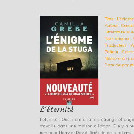
Titre : L’énigm
Auteur : Camil
Littérature su
Titre original 
Traducteur : A
Editeur : Calm
Nombre de pag
Date de parutio
L’éternité
L’éternité : Quel nom à la fois étrange et ang
travaille dans une maison d’édition. Elle y a r
jumeaux, Harry et David, âgés de dix-sept ans.