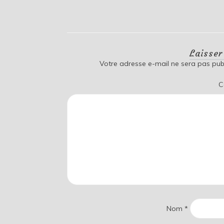
Laisse
Votre adresse e-mail ne sera pas publ
C
Nom
*