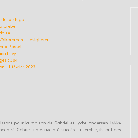
e de la stuga
la Grebe
édoise
: Välkommen till evigheten
nna Postel
ann Levy
es : 384
n : 1 février 2023
oissant pour la maison de Gabriel et Lykke Andersen. Lykke
encontré Gabriel, un écrivain à succès. Ensemble, ils ont des