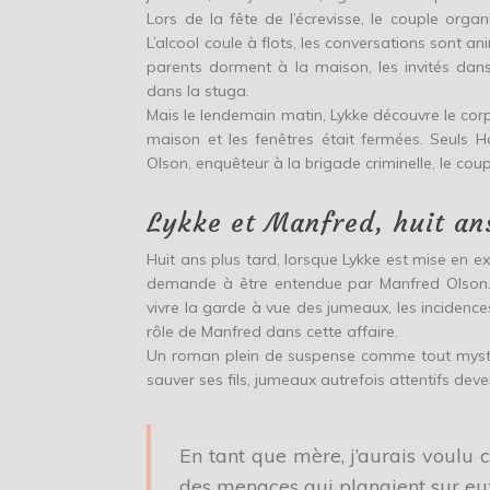
Lors de la fête de l’écrevisse, le couple org
L’alcool coule à flots, les conversations sont a
parents dorment à la maison, les invités dan
dans la stuga.
Mais le lendemain matin, Lykke découvre le corp
maison et les fenêtres était fermées. Seuls 
Olson, enquêteur à la brigade criminelle, le cou
Lykke et Manfred, huit an
Huit ans plus tard, lorsque Lykke est mise en e
demande à être entendue par Manfred Olson. 
vivre la garde à vue des jumeaux, les incidences
rôle de Manfred dans cette affaire.
Un roman plein de suspense comme tout mystè
sauver ses fils, jumeaux autrefois attentifs dev
En tant que mère, j’aurais voulu 
des menaces qui planaient sur eu