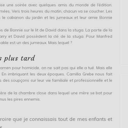
anise une soirée avec quelques amis du monde de l’édition.
nimées. Vers trois heures du matin, chacun va se coucher. Les
s le cabanon du jardin et les jumeaux et leur amie Bonnie
s de Bonnie sur le lit de David dans la stuga. La porte de la
Harry et David possèdent la clé de la stuga. Pour Manfred
pable est un des jumeaux. Mais lequel ?
s plus tard
xamen pour homicide, on ne sait pas qui elle a tué. Mais elle
En imbriquant les deux époques, Camilla Grebe nous fait
 des soupçons sur leur vie familiale et professionnelle et le
re de la chambre close dans lequel une mère se bat pour
enus les pires ennemis.
croire que je connaissais tout de mes enfants et
x.