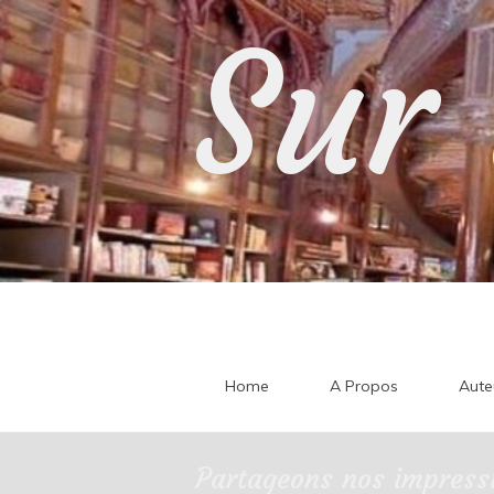
Skip
Sur 
to
content
Home
A Propos
Aute
Partageons nos impressi