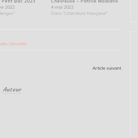
 Petit Bac 2023
Chevreuse – Patrick Modiano
re 2022
4 mai 2022
lenges"
Dans "Littérature française"
mille
,
Gémellité
Article suivant
Auteur