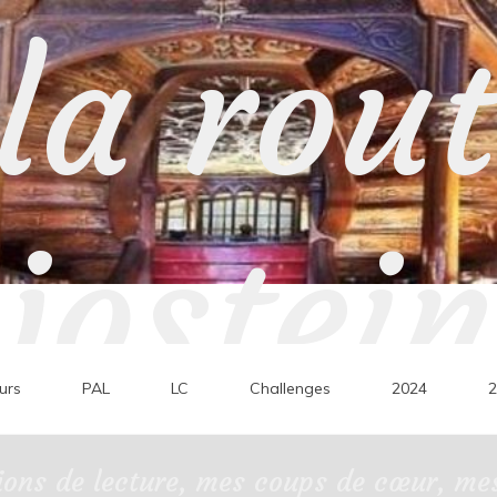
la rou
jostein
urs
PAL
LC
Challenges
2024
2
ons de lecture, mes coups de cœur, mes 