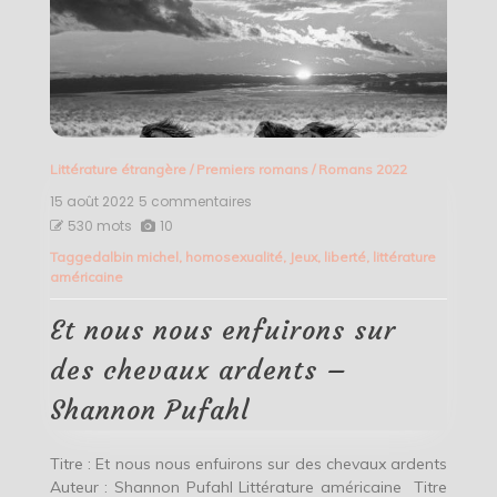
Littérature étrangère
/
Premiers romans
/
Romans 2022
15 août 2022
5 commentaires
sur
Et
530 mots
10
nous
Tagged
albin michel
,
homosexualité
,
Jeux
,
liberté
,
littérature
nous
américaine
enfuirons
sur
des
Et nous nous enfuirons sur
chevaux
ardents
des chevaux ardents –
–
Shannon
Shannon Pufahl
Pufahl
Titre : Et nous nous enfuirons sur des chevaux ardents
Auteur : Shannon Pufahl Littérature américaine Titre