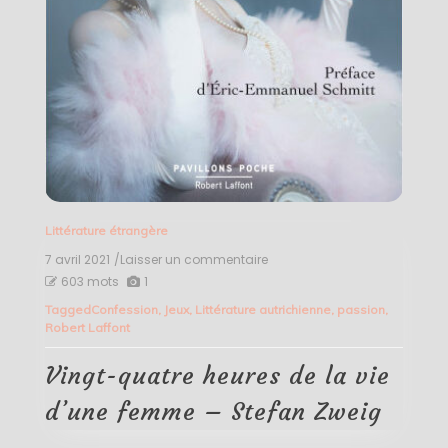
Littérature étrangère
7 avril 2021
/Laisser un commentaire
on
Vingt-
603 mots
1
quatre
Tagged
Confession
,
Jeux
,
Littérature autrichienne
,
passion
,
heures
Robert Laffont
de
la
vie
Vingt-quatre heures de la vie
d’une
femme
d’une femme – Stefan Zweig
–
Stefan