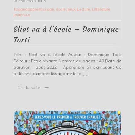
350 mots
6
va
Tagged
apprentissage
,
école
,
Jeux
,
Lecture
,
Littérature
à
jeunesse
l’école
–
Dominique
Eliot va à l’école – Dominique
Torti
Torti
Titre : Eliot va à l’école Auteur : Dominique Torti
Editeur : Ecole vivante Nombre de pages : 40 Date de
parution : août 2022 Apprendre en s’amusant Ce
petit livre d’apprentissage invite le […]
Lire la suite