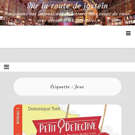
Skip
Sur la route de jostein
to
Partageons nos impressions de lecture, mes coups de cœur,
content
mes découvertes littéraires.
Étiquette :
Jeux