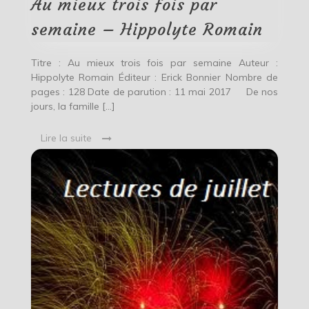
Au mieux trois fois par
–
Hippolyte
semaine – Hippolyte Romain
Romain
Titre : Au mieux trois fois par semaine Auteur :
Hippolyte Romain Éditeur : Erick Bonnier Nombre de
pages : 128 Date de parution : 11 mai 2017 De nos
jours, la famille […]
Lire la suite