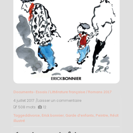
Documents- Essais
/
Littérature française
/
Romans 2017
4 juillet 2017
/Laisser un commentaire
on
Au
508 mots
12
mieux
Tagged
divorce
,
Erick bonnier
,
Garde d'enfants
,
Peintre
,
Récit
trois
illustré
fois
par
semaine