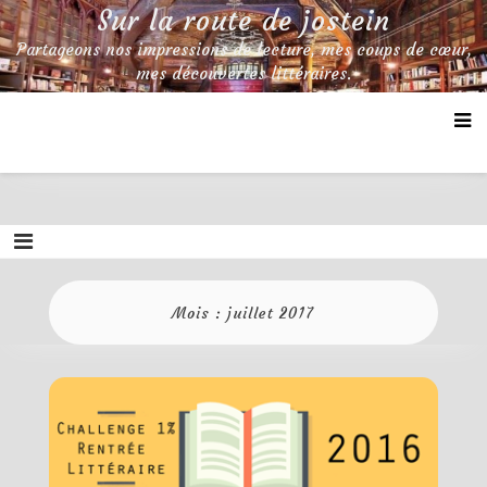
Skip
Sur la route de jostein
to
Partageons nos impressions de lecture, mes coups de cœur,
content
mes découvertes littéraires.
Mois :
juillet 2017