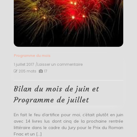
Programme du mois
1 juillet 2017
/Laisser un commentaire
on
Bilan
205 mots
17
du
mois
de
Bilan du mois de juin et
juin
et
Programme de juillet
Programme
de
juillet
En fait le feu d’artifice pour moi, c’était plutôt en juin
avec 14 livres lus dont cinq de la prochaine rentrée
littéraire dans le cadre du Jury pour le Prix du Roman
Fnac et un […]