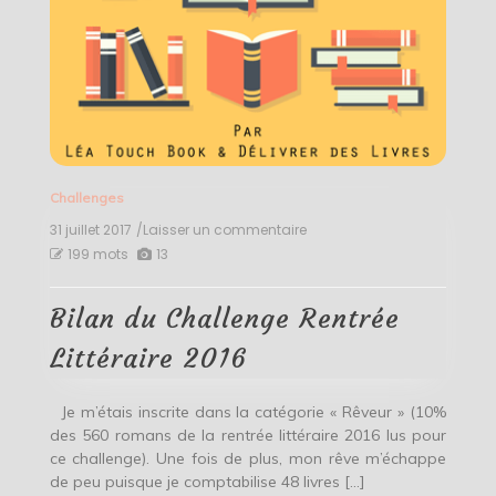
Challenges
31 juillet 2017
/Laisser un commentaire
on
Bilan
199 mots
13
du
Challenge
Rentrée
Bilan du Challenge Rentrée
Littéraire
2016
Littéraire 2016
Je m’étais inscrite dans la catégorie « Rêveur » (10%
des 560 romans de la rentrée littéraire 2016 lus pour
ce challenge). Une fois de plus, mon rêve m’échappe
de peu puisque je comptabilise 48 livres […]