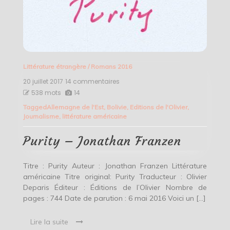
Littérature étrangère
/
Romans 2016
20 juillet 2017
14 commentaires
sur
Purity
538 mots
14
–
Tagged
Allemagne de l'Est
,
Bolivie
,
Editions de l'Olivier
,
Jonathan
Journalisme
,
littérature américaine
Franzen
Purity – Jonathan Franzen
Titre : Purity Auteur : Jonathan Franzen Littérature
américaine Titre original: Purity Traducteur : Olivier
Deparis Éditeur : Éditions de l’Olivier Nombre de
pages : 744 Date de parution : 6 mai 2016 Voici un […]
Lire la suite