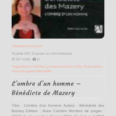
Littérature française
13 juillet 2017
/Laisser un commentaire
on
L’ombre
347 mots
12
d’un
Tagged
Anne Carrière
,
gouvernement de Vichy
,
Rédemption
,
homme
Seconde guerre Mondiale
–
Bénédicte
de
L’ombre d’un homme –
Mazery
Bénédicte de Mazery
Titre : L’ombre d’un homme Auteur : Bénédicte des
Mazery Editeur : Anne Carrière Nombre de pages :