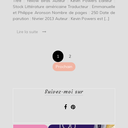
Titre : Yellow birds Auteur : Kevin Powers Éditeur :
Stock Littérature américaine Traducteur : Emmanuelle
et Philippe Aronson Nombre de pages : 250 Date de
parution : février 2013 Auteur : Kevin Powers est […]
Lire la suite
Pagination
1
2
des
Prochain
publications
Suivez-moi sur