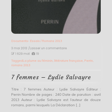
Documents- Essais
/
Romans 2013
3 mai 2013
/Laisser un commentaire
on
7
1 629 mot
19
femmes
Tagged
La plume au féminin
,
littérature française
,
Perrin
,
–
romans 2013
Lydie
Salvayre
7 femmes – Lydie Salvayre
Titre : 7 femmes Auteur : Lydie Salvayre Éditeur :
Perrin Nombre de pages : 240 Date de parution : avril
2013 Auteur : Lydie Salvayre est l’auteur de douze
romans, parmi lesquels La Déclaration […]