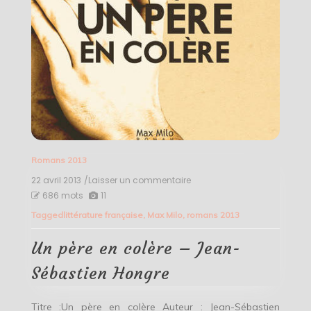
Romans 2013
22 avril 2013
/Laisser un commentaire
on
Un
686 mots
11
père
Tagged
littérature française
,
Max Milo
,
romans 2013
en
colère
–
Un père en colère – Jean-
Jean-
Sébastien
Sébastien Hongre
Hongre
Titre :Un père en colère Auteur : Jean-Sébastien