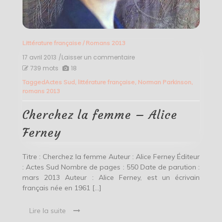
Littérature française
/
Romans 2013
17 avril 2013
/Laisser un commentaire
on
Cherchez
739 mots
18
la
Tagged
Actes Sud
,
littérature française
,
Norman Parkinson
,
femme
romans 2013
–
Alice
Ferney
Cherchez la femme – Alice
Ferney
Titre : Cherchez la femme Auteur : Alice Ferney Éditeur
: Actes Sud Nombre de pages : 550 Date de parution :
mars 2013 Auteur : Alice Ferney, est un écrivain
français née en 1961 […]
Lire la suite