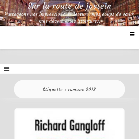
Skip
Sur la route de jostein
to
Partageons nos impressions de lecture, mes coups de cœur,
content
mes découvertes littéraires.
Étiquette :
romans 2013