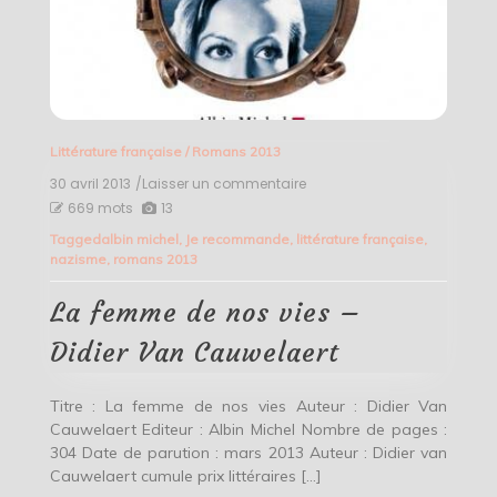
Littérature française
/
Romans 2013
30 avril 2013
/Laisser un commentaire
on
La
669 mots
13
femme
Tagged
albin michel
,
Je recommande
,
littérature française
,
de
nazisme
,
romans 2013
nos
vies
–
La femme de nos vies –
Didier
Van
Didier Van Cauwelaert
Cauwelaert
Titre : La femme de nos vies Auteur : Didier Van
Cauwelaert Editeur : Albin Michel Nombre de pages :
304 Date de parution : mars 2013 Auteur : Didier van
Cauwelaert cumule prix littéraires […]