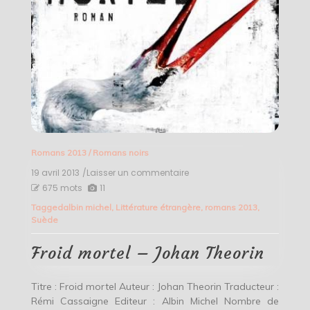
Romans 2013
/
Romans noirs
19 avril 2013
/Laisser un commentaire
on
Froid
675 mots
11
mortel
Tagged
albin michel
,
Littérature étrangère
,
romans 2013
,
–
Suède
Johan
Theorin
Froid mortel – Johan Theorin
Titre : Froid mortel Auteur : Johan Theorin Traducteur :
Rémi Cassaigne Editeur : Albin Michel Nombre de