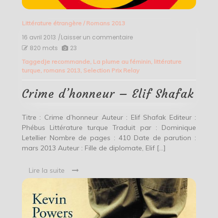
Littérature étrangère
/
Romans 2013
16 avril 2013
/Laisser un commentaire
on
Crime
820 mots
23
d’honneur
Tagged
Je recommande
,
La plume au féminin
,
littérature
–
turque
,
romans 2013
,
Selection Prix Relay
Elif
Shafak
Crime d’honneur – Elif Shafak
Titre : Crime d’honneur Auteur : Elif Shafak Editeur :
Phébus Littérature turque Traduit par : Dominique
Letellier Nombre de pages : 410 Date de parution :
mars 2013 Auteur : Fille de diplomate, Elif […]
Lire la suite