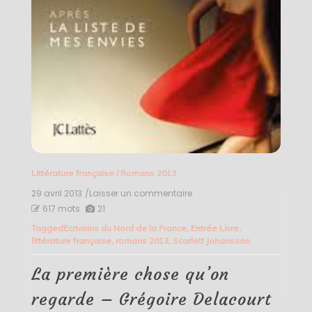
Littérature française
/
Romans 2013
29 avril 2013
/Laisser un commentaire
on
La
617 mots
21
première
Tagged
Ecrivains du Nord de la France
,
Entrée Livre
,
chose
littérature française
,
romans 2013
,
Scarlett Johansson
qu’on
regarde
–
La première chose qu’on
Grégoire
Delacourt
regarde – Grégoire Delacourt