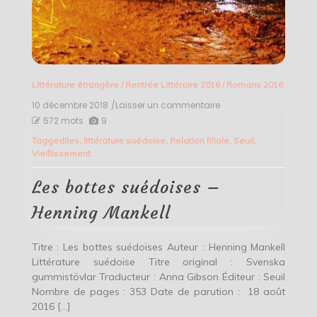
Littérature étrangère
/
Rentrée Littéraire 2016
/
Romans 2016
10 décembre 2018
/Laisser un commentaire
on
Les
572 mots
9
bottes
Tagged
Iles
,
littérature suédoise
,
Relation filiale
,
Seuil
,
suédoises
Vieillissement
–
Henning
Mankell
Les bottes suédoises –
Henning Mankell
Titre : Les bottes suédoises Auteur : Henning Mankell
Littérature suédoise Titre original : Svenska
gummistövlar Traducteur : Anna Gibson Éditeur : Seuil
Nombre de pages : 353 Date de parution : 18 août
2016 […]