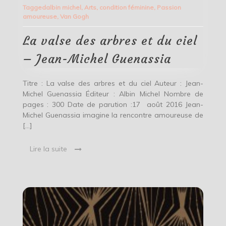
valse
Tagged
albin michel
,
Arts
,
condition féminine
,
Passion
des
amoureuse
,
Van Gogh
arbres
et
du
La valse des arbres et du ciel
ciel
–
– Jean-Michel Guenassia
Jean-
Michel
Guenassia
Titre : La valse des arbres et du ciel Auteur : Jean-
Michel Guenassia Éditeur : Albin Michel Nombre de
pages : 300 Date de parution :17 août 2016 Jean-
Michel Guenassia imagine la rencontre amoureuse de
[…]
Lire la suite