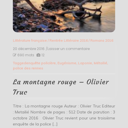
Littérature française
/
Rentrée Littéraire 2016
/
Romans 2016
20 décembre 2016
/Laisser un commentaire
on
La
690 mots
12
montagne
Tagged
enquête policière
,
Eugénisme
,
Laponie
,
Métailié
,
rouge
police des rennes
–
Olivier
Truc
La montagne rouge – Olivier
Truc
Titre : La montagne rouge Auteur : Olivier Truc Editeur
: Metailié Nombre de pages : 512 Date de parution : 3
octobre 2016 Olivier Truc revient pour une troisième
enquête de la police […]