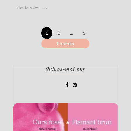
Lire la suite
Pagination
1
2
…
5
des
Prochain
publications
Suivez-moi sur