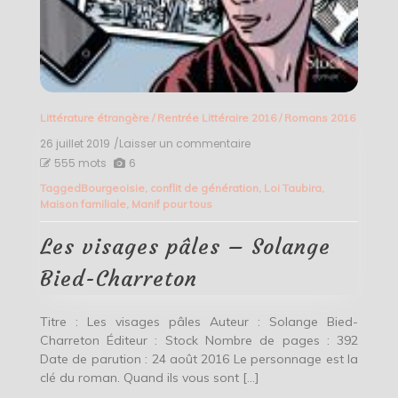
Littérature étrangère
/
Rentrée Littéraire 2016
/
Romans 2016
26 juillet 2019
/Laisser un commentaire
on
Les
555 mots
6
visages
Tagged
Bourgeoisie
,
conflit de génération
,
Loi Taubira
,
pâles
Maison familiale
,
Manif pour tous
–
Solange
Bied-
Les visages pâles – Solange
Charreton
Bied-Charreton
Titre : Les visages pâles Auteur : Solange Bied-
Charreton Éditeur : Stock Nombre de pages : 392
Date de parution : 24 août 2016 Le personnage est la
clé du roman. Quand ils vous sont […]