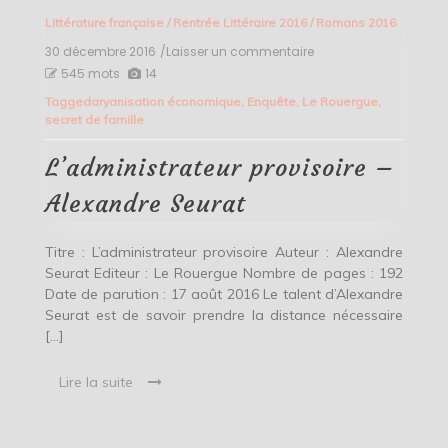
Littérature française
/
Rentrée Littéraire 2016
/
Romans 2016
30 décembre 2016
/Laisser un commentaire
on
L’administrateur
545 mots
14
provisoire
Tagged
aryanisation économique
,
Enquête
,
Le Rouergue
,
–
secret de famille
Alexandre
Seurat
L’administrateur provisoire –
Alexandre Seurat
Titre : L’administrateur provisoire Auteur : Alexandre
Seurat Editeur : Le Rouergue Nombre de pages : 192
Date de parution : 17 août 2016 Le talent d’Alexandre
Seurat est de savoir prendre la distance nécessaire
[…]
Lire la suite