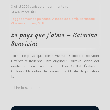
3 juillet 2020
/Laisser un commentaire
on
Le
497 mots
8
pays
Tagged
amour de jeunesse
,
Années de plomb
,
Berlusconi
,
que
Classes sociales
,
Gallimard
j’aime
–
Catarina
Le pays que j’aime – Catarina
Bonvicini
Bonvicini
Titre : Le pays que j’aime Auteur : Catarina Bonvicini
Littérature italienne Titre original : Correva l’anno del
nostro amore Traducteur : Lise Caillat Éditeur :
Gallimard Nombre de pages : 320 Date de parution
[…]
Lire la suite