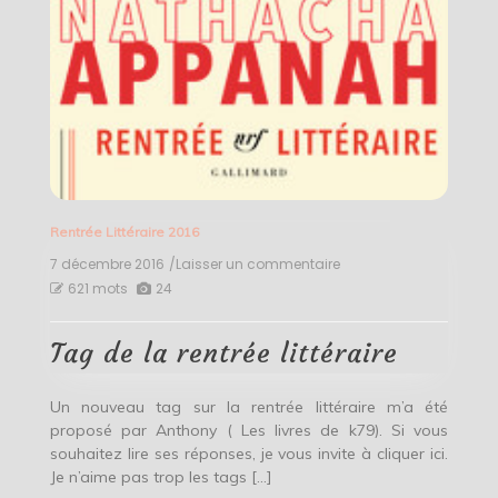
Rentrée Littéraire 2016
7 décembre 2016
/Laisser un commentaire
on
Tag
621 mots
24
de
la
rentrée
Tag de la rentrée littéraire
littéraire
Un nouveau tag sur la rentrée littéraire m’a été
proposé par Anthony ( Les livres de k79). Si vous
souhaitez lire ses réponses, je vous invite à cliquer ici.
Je n’aime pas trop les tags […]