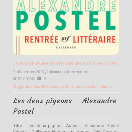
Littérature française
/
Rentrée Littéraire 2016
/
Romans 2016
9 décembre 2016
/Laisser un commentaire
on
Les
643 mots
16
deux
Tagged
années 2000
,
couple
,
Gallimard
,
questionnement
pigeons
–
Alexandre
Les deux pigeons – Alexandre
Postel
Postel
Titre : Les deux pigeons Auteur : Alexandre Postel
Éditeur : Gallimard Nombre de pages : 240 Date de