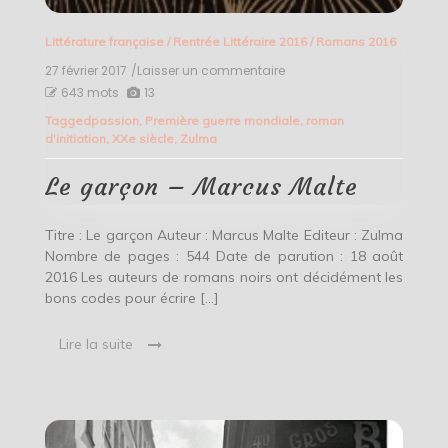
Littérature française
/
Rentrée Littéraire 2016
/
Romans 2016
27 février 2017
/Laisser un commentaire
on
Le
643 mots
13
garçon
Tagged
passion
,
Première guerre mondiale
,
roman
–
d'initiation
,
XXe siècle
,
Zulma
Marcus
Malte
Le garçon – Marcus Malte
Titre : Le garçon Auteur : Marcus Malte Editeur : Zulma
Nombre de pages : 544 Date de parution : 18 août
2016 Les auteurs de romans noirs ont décidément les
bons codes pour écrire […]
Lire la suite