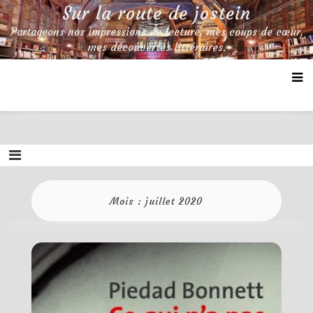
Skip
Sur la route de jostein
to
Partageons nos impressions de lecture, mes coups de cœur,
content
mes découvertes littéraires.
Mois :
juillet 2020