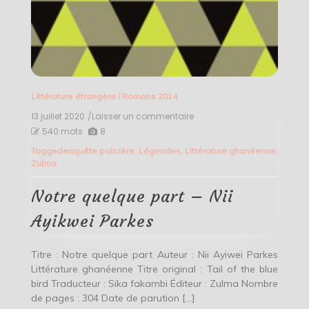
Littérature étrangère
/
Romans 2014
13 juillet 2020
/Laisser un commentaire
on
Notre
540 mots
8
quelque
Tagged
enquête policière
,
Légendes
,
Littérature ghanéenne
,
part
Zulma
–
Nii
Ayikwei
Notre quelque part – Nii
Parkes
Ayikwei Parkes
Titre : Notre quelque part Auteur : Nii Ayiwei Parkes
Littérature ghanéenne Titre original : Tail of the blue
bird Traducteur : Sika fakambi Éditeur : Zulma Nombre
de pages : 304 Date de parution […]