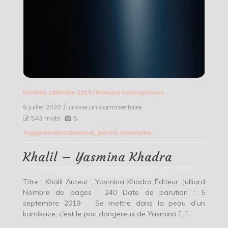
Rentrée Littéraire 2019
/
Romans francophones
9 juillet 2020
/Laisser un commentaire
on
Khalil
543 mots
5
–
Tagged
endoctrinement
,
Julliard
,
terrorisme
Yasmina
Khadra
Khalil – Yasmina Khadra
Titre : Khalil Auteur : Yasmina Khadra Éditeur :Julliard
Nombre de pages : 240 Date de parution : 5
septembre 2019 Se mettre dans la peau d’un
kamikaze, c’est le pari dangereux de Yasmina […]