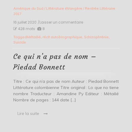
Amérique du Sud
/
Littérature étrangère
/
Rentrée Littéraire
2017
16 juillet 2020
/Laisser un commentaire
on
Ce
428 mots
8
qui
Tagged
Métailié
,
récit autobiographique
,
Schizophrénie
,
n’a
Suicide
pas
de
nom
Ce qui n’a pas de nom –
–
Piedad
Piedad Bonnett
Bonnett
Titre : Ce qui n’a pas de nom Auteur : Piedad Bonnett
Littérature colombienne Titre original : Lo que no tiene
nombre Traducteur : Amandine Py Editeur : Métailié
Nombre de pages : 144 date […]
Lire la suite