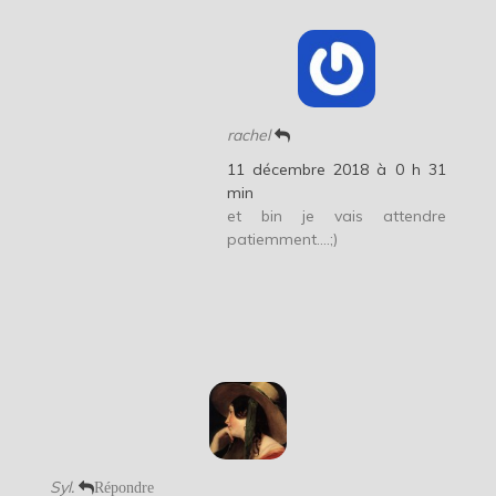
rachel
11 décembre 2018 à 0 h 31
min
et bin je vais attendre
patiemment….;)
Syl.
Répondre