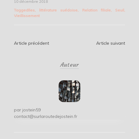
10 décembre 2018
Tagged
Iles
,
littérature suédoise
,
Relation filiale
,
Seuil
,
Vieillissement
Navigation
Article précédent
Article suivant
de
Auteur
l’article
par
jostein59
contact@surlaroutedejostein.fr