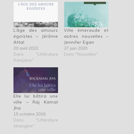
L’âge des amours
Ville émeraude et
égoïstes – Jérôme
autres nouvelles –
Attal
Jennifer Egan
20 avril 2022
27 juin 2020
Dans "Littérature
Dans "Nouvelles"
française"
Elle lui bâtira une
ville – Raj Kamal
Jha
15 octobre 2016
Dans "Littérature
étrangère"