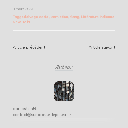
3 mars 2023
Tagged
clivage social
,
corruption
,
Gang
,
Littérature indienne
,
New Delhi
Navigation
Article précédent
Article suivant
de
Auteur
l’article
par
jostein59
contact@surlaroutedejostein.fr