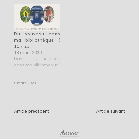
Du nouveau dans
ma bibliothèque (
11 / 23 )
19 mars 2023
Dans "Du nouveau
dans ma bibliothèque"
5 mars 2023
Navigation
Article précédent
Article suivant
de
Auteur
l’article