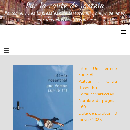
Skip
Sur la route de jostein
to
Partageons nos impressions de lecture, mes coups de cœur,
content
mes découvertes littéraires.
Titre : Une femme
sur le fil
Auteur : Olivia
Rosenthal
Editeur : Verticales
Nombre de pages :
160
Date de parution : 9
janvier 2025