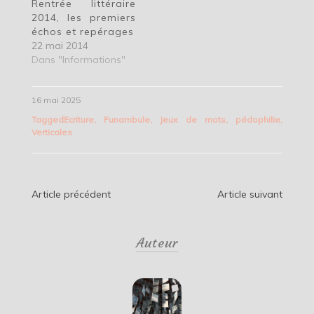
Rentrée littéraire
2014, les premiers
échos et repérages
22 mai 2014
Dans "Informations"
16 mai 2025
Tagged
Ecriture
,
Funambule
,
Jeux de mots
,
pédophilie
,
Verticales
Navigation
Article précédent
Article suivant
de
Auteur
l’article