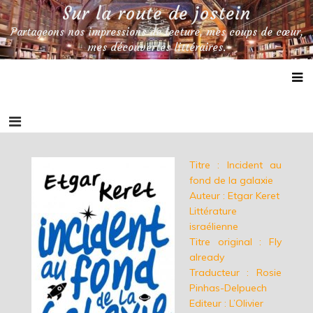
Skip
Sur la route de jostein
to
Partageons nos impressions de lecture, mes coups de cœur,
content
mes découvertes littéraires.
Titre : Incident au
fond de la galaxie
Auteur : Etgar Keret
Littérature
israélienne
Titre original : Fly
already
Traducteur : Rosie
Pinhas-Delpuech
Editeur : L’Olivier