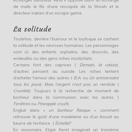
échanges sulfureux. Ainsi il oppose dans un échange
de mails le fils d’une rescapée de la Shoah et le
directeur irakien d’un escape game.
La solitude
Toutefois, derrière l’humour et le loufoque se cachent
la solitude et les névroses humaines. Les personnages
sont ici des enfants orphelins, des divorcés, des
endeuillés ou des gens riches insatisfaits.
Certains font des caprices (
Demain, la caisse
),
d’autres pensent au suicide. Les riches tentent
d’acheter l’amour des autres (
B.A.
ou
Un anniversaire
tous les jours
). Mais l’argent n’est pas un remède (
Crumble
). Toujours à la recherche de moment de
bonheur dans la communion avec les autres (
Fenêtres
ou
Pineapple crush
).
Englué dans «
un bonheur flasque
», comment
retrouver le goût d’une madeleine ou d’un biscuit au
beurre de l’enfance (
Échelle
)?
En visionnaire, Etgar Keret imaginait un troisième