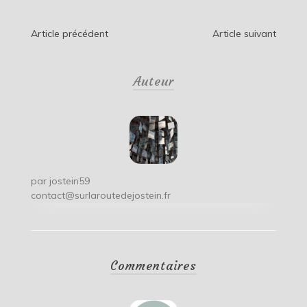
Navigation
Article précédent
Article suivant
de
Auteur
l’article
par
jostein59
contact@surlaroutedejostein.fr
Commentaires