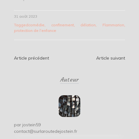
31 août 2023
Tagged
comédie
,
confinement
,
délation
,
Flammarion
,
protection de l’enfance
Navigation
Article précédent
Article suivant
de
Auteur
l’article
par
jostein59
contact@surlaroutedejostein.fr