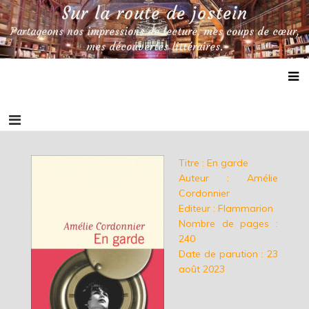
Skip
Sur la route de jostein
to
Partageons nos impressions de lecture, mes coups de cœur,
content
mes découvertes littéraires.
Titre : En garde
Auteur : Amélie
Cordonnier
Editeur : Flammarion
Nombre de pages :
240
Date de parution : 23
août 2023