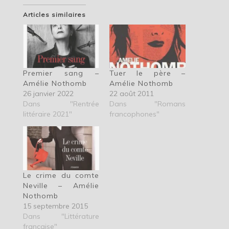
Articles similaires
Premier sang –
Tuer le père –
Amélie Nothomb
Amélie Nothomb
26 janvier 2022
22 août 2011
Dans "Rentrée
Dans "Romans
littéraire 2021"
francophones"
Le crime du comte
Neville – Amélie
Nothomb
15 septembre 2015
Dans "Littérature
française"