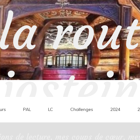
la rou
jostein
urs
PAL
LC
Challenges
2024
2
ons de lecture, mes coups de cœur, mes 