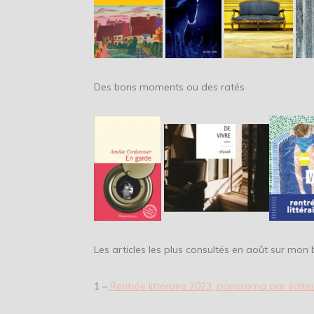
Des bons moments ou des ratés
Les articles les plus consultés en août sur mon 
1 –
Rentrée littéraire 2023, panorama par édite