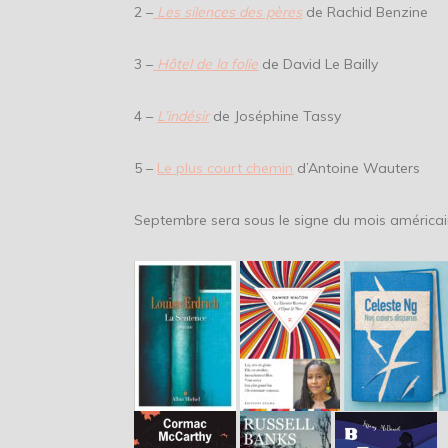
2 –
Les silences des pères
de Rachid Benzine
3 –
Hôtel de la folie
de David Le Bailly
4 –
L’indésir
de Joséphine Tassy
5 –
Le plus court chemin
d’Antoine Wauters
Septembre sera sous le signe du mois américai