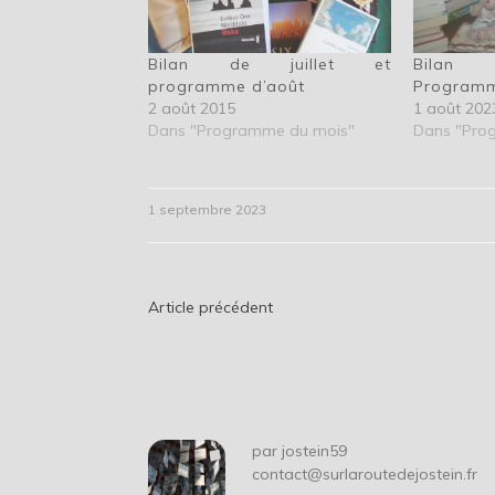
Bilan de juillet et
Bilan 
programme d’août
Programm
2 août 2015
1 août 202
Dans "Programme du mois"
Dans "Pro
1 septembre 2023
Navigation
Article précédent
de
l’article
par
jostein59
contact@surlaroutedejostein.fr