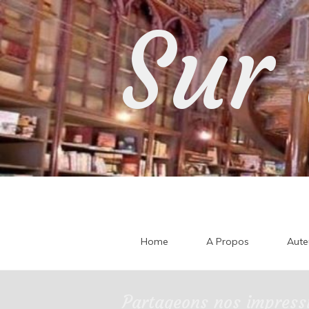
Skip
Sur 
to
content
Home
A Propos
Aute
Partageons nos impressi