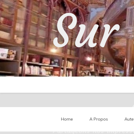
Skip
Sur 
to
content
Home
A Propos
Aute
Partageons nos impressi