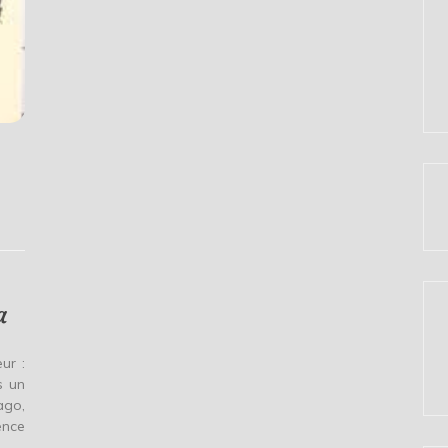
a
ur :
s un
ago,
ence