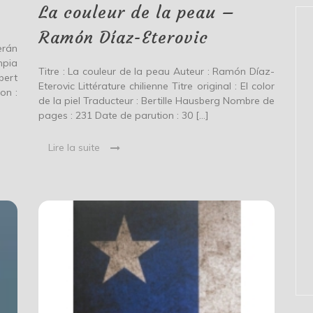
–
La couleur de la peau –
Ramón
Díaz-
Ramón Díaz-Eterovic
Eterovic
erán
mpia
Titre : La couleur de la peau Auteur : Ramón Díaz-
bert
Eterovic Littérature chilienne Titre original : El color
on :
de la piel Traducteur : Bertille Hausberg Nombre de
pages : 231 Date de parution : 30 […]
Lire la suite