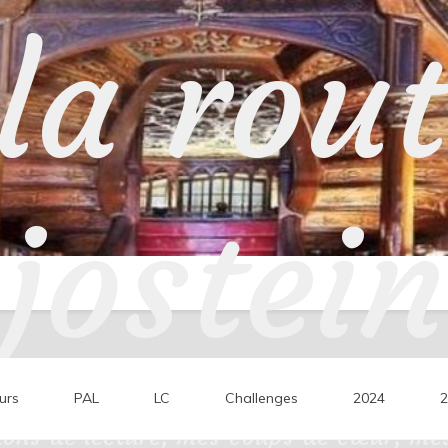
la rou
jostein
urs
PAL
LC
Challenges
2024
2
ons de lecture, mes coups de cœur, mes 