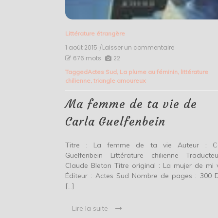
Littérature étrangère
1 août 2015
/Laisser un commentaire
on
Ma
676 mots
22
femme
Tagged
Actes Sud
,
La plume au féminin
,
littérature
de
chilienne
,
triangle amoureux
ta
vie
de
Ma femme de ta vie de
Carla
Guelfenbein
Carla Guelfenbein
Titre : La femme de ta vie Auteur : C
Guelfenbein Littérature chilienne Traducte
Claude Bleton Titre original : La mujer de mi 
Éditeur : Actes Sud Nombre de pages : 300 
[…]
Lire la suite