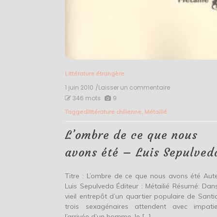
Littérature étrangère
1 juin 2010
/Laisser un commentaire
on
L’ombre
346 mots
9
de
Tagged
littérature chilienne
,
Métailié
ce
que
nous
L’ombre de ce que nous
avons
été
avons été – Luis Sepulved
–
Luis
Sepulveda
Titre : L’ombre de ce que nous avons été Aute
Luis Sepulveda Éditeur : Métailié Résumé: Dan
vieil entrepôt d’un quartier populaire de Santi
trois sexagénaires attendent avec impati
l’arrivée d’un homme, le […]