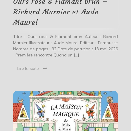
Ours rose & Flamant brun –
–
Richard
Richard Marnier et Aude
Marnier
et
Maurel
Aude
Maurel
Titre : Ours rose & Flamant brun Auteur : Richard
Marnier Illustrateur : Aude Maurel Editeur : Frimousse
Nombre de pages : 32 Date de parution : 13 mai 2026
Première rencontre Quand un […]
Lire la suite