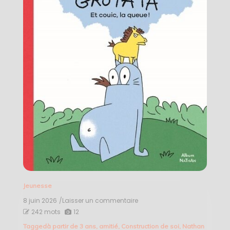
Jeunesse
8 juin 2026
/Laisser un commentaire
on
Galipote
242 mots
12
et
Tagged
à partir de 3 ans
,
amitié
,
Construction de soi
,
Nathan
Grotata