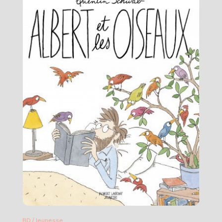
BD
/
Jeunesse