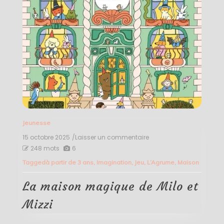
Jeunesse
15 octobre 2025
/Laisser un commentaire
on
La
248 mots
6
maison
Tagged
à partir de 3 ans
,
Imagination
,
Jeu
,
L’Agrume
,
Maison
magique
de
Milo
La maison magique de Milo et
et
Mizzi
Mizzi