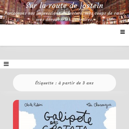
Skip
Sur la route de jostein
to
Partageons nos impressions de lecture, mes coups de cœur,
content
mes découvertes littéraires.
Étiquette :
à partir de 3 ans