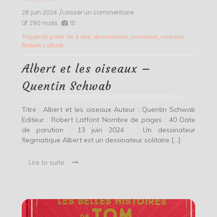
28 juin 2024
/Laisser un commentaire
on
Albert
290 mots
10
et
Tagged
à partir de 3 ans
,
dessinateur
,
jeunesse
,
oiseaux
,
les
Robert Laffont
oiseaux
–
Quentin
Albert et les oiseaux –
Schwab
Quentin Schwab
Titre : Albert et les oiseaux Auteur : Quentin Schwab
Editeur : Robert Laffont Nombre de pages : 40 Date
de parution : 13 juin 2024 Un dessinateur
flegmatique Albert est un dessinateur solitaire […]
Lire la suite