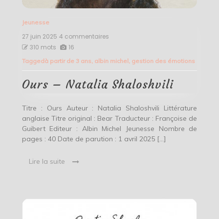
Jeunesse
27 juin 2025
4 commentaires
sur
Ours
310 mots
16
–
Tagged
à partir de 3 ans
,
albin michel
,
gestion des émotions
Natalia
Shaloshvili
Ours – Natalia Shaloshvili
Titre : Ours Auteur : Natalia Shaloshvili Littérature
anglaise Titre original : Bear Traducteur : Françoise de
Guibert Editeur : Albin Michel Jeunesse Nombre de
pages : 40 Date de parution : 1 avril 2025 […]
Lire la suite