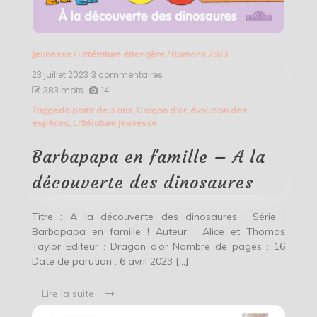
Jeunesse
/
Littérature étrangère
/
Romans 2023
23 juillet 2023
3 commentaires
sur
Barbapapa
383 mots
14
en
Tagged
à partir de 3 ans
,
Dragon d’or
,
évolution des
famille
espèces
,
Littérature jeunesse
–
A
la
Barbapapa en famille – A la
découverte
des
découverte des dinosaures
dinosaures
Titre : A la découverte des dinosaures Série :
Barbapapa en famille ! Auteur : Alice et Thomas
Taylor Editeur : Dragon d’or Nombre de pages : 16
Date de parution : 6 avril 2023 […]
Lire la suite