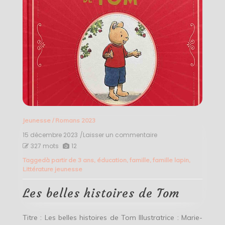
Jeunesse
/
Romans 2023
15 décembre 2023
/Laisser un commentaire
on
Les
327 mots
12
belles
Tagged
à partir de 3 ans
,
éducation
,
famille
,
famille lapin
,
histoires
Littérature jeunesse
de
Tom
Les belles histoires de Tom
Titre : Les belles histoires de Tom Illustratrice : Marie-