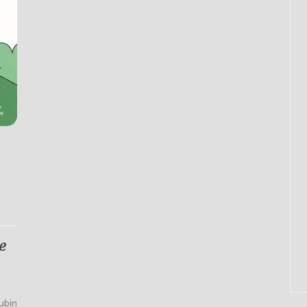
e
ubin