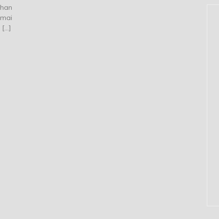
than
 mai
 […]