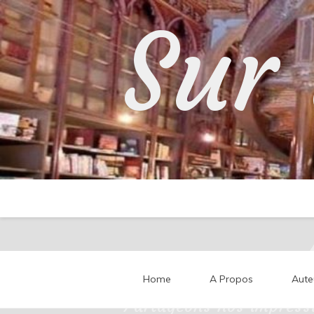
Skip
Sur 
to
content
Home
A Propos
Aute
Partageons nos impressi