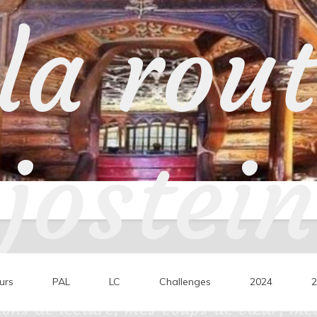
la rou
jostein
urs
PAL
LC
Challenges
2024
2
ons de lecture, mes coups de cœur, mes 