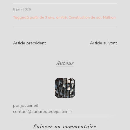
8 juin 2026
Tagged
à partir de 3 ans
,
amitié
,
Construction de soi
,
Nathan
Navigation
Article précédent
Article suivant
de
Auteur
l’article
par
jostein59
contact@surlaroutedejostein.fr
Laisser un commentaire