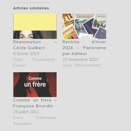
Articles similaires
Réanimation –
Rentrée d’hiver
Cécile Guilbert
2024 – Panorama
6 février 2013
par éditeur
Dans "Documents-
22 novembre 2023
Essais"
Dans "Informations"
Comme un frère –
Françoise Bourdin
25 juillet 2011
Dans "Littérature
française"