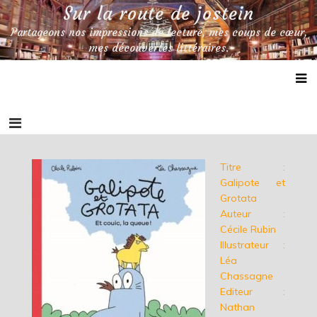
Skip
Sur la route de jostein
to
Partageons nos impressions de lecture, mes coups de cœur,
content
mes découvertes littéraires.
Titre :
Galipote et
Grotata
Auteur :
Cécile Rubin
Illustrateur :
Léa
Chassagne
Editeur :
Nathan