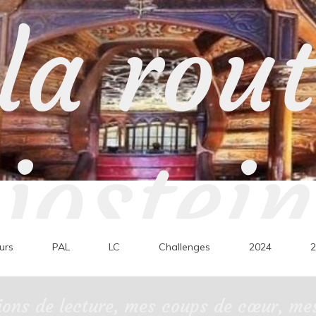
la rou
jostein
urs
PAL
LC
Challenges
2024
2
ons de lecture, mes coups de cœur, mes 