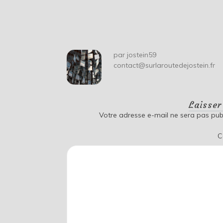
de
l’article
par
jostein59
contact@surlaroutedejostein.fr
Laisse
Votre adresse e-mail ne sera pas publ
C