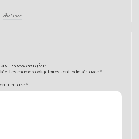
Auteur
r un commentaire
iée.
Les champs obligatoires sont indiqués avec
*
ommentaire
*