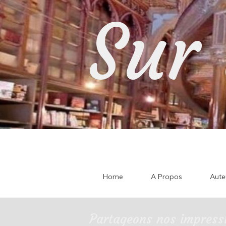
Skip
Sur 
to
content
Home
A Propos
Aute
Partageons nos impressi