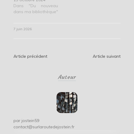
Dans "Du nouveau
dans ma bibliothèque"
7 juin 2026
Navigation
Article précédent
Article suivant
de
Auteur
l’article
par
jostein59
contact@surlaroutedejostein.fr