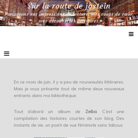
Skip
Sur la route de jostein
to
Partageons nos impressions de lecture, mes coups de cœur,
content
mes découvertes littéraires.
En ce mois de juin, il y a peu de nouveautés littéraires.
Mais je vous présente tout de même deux nouveaux
entrants dans ma bibliothèque .
Tout d’abord un album de
Zelba
. C’est une
compilation des histoires courtes de son blog. Des
instants de vie, un point de vue féministe sans tabous.