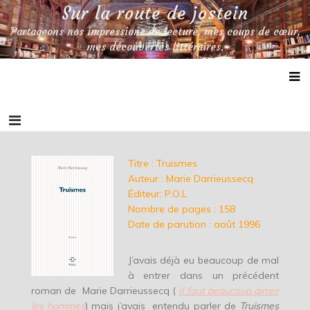
Skip
Sur la route de jostein
to
Partageons nos impressions de lecture, mes coups de cœur,
content
mes découvertes littéraires.
Titre : Truismes
Auteur : Marie Darrieussecq
Éditeur: P.O.L
Nombre de pages : 158
Date de parution : août 1996
J’avais déjà eu beaucoup de mal
à entrer dans un précédent
roman de Marie Darrieussecq (
Il faut beaucoup aimer
les hommes
) mais j’avais entendu parler de
Truismes