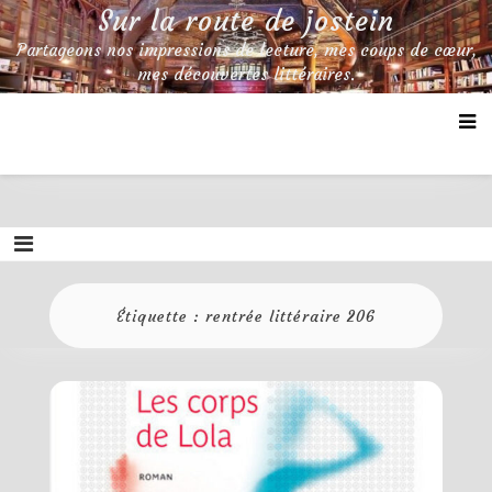
Skip
Sur la route de jostein
to
Partageons nos impressions de lecture, mes coups de cœur,
content
mes découvertes littéraires.
Étiquette :
rentrée littéraire 206