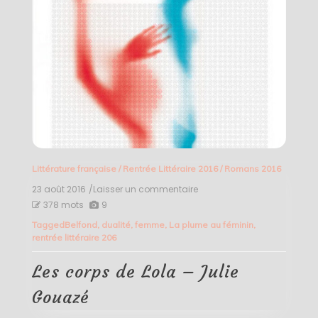
Littérature française
/
Rentrée Littéraire 2016
/
Romans 2016
23 août 2016
/Laisser un commentaire
on
Les
378 mots
9
corps
Tagged
Belfond
,
dualité
,
femme
,
La plume au féminin
,
de
rentrée littéraire 206
Lola
–
Julie
Les corps de Lola – Julie
Gouazé
Gouazé