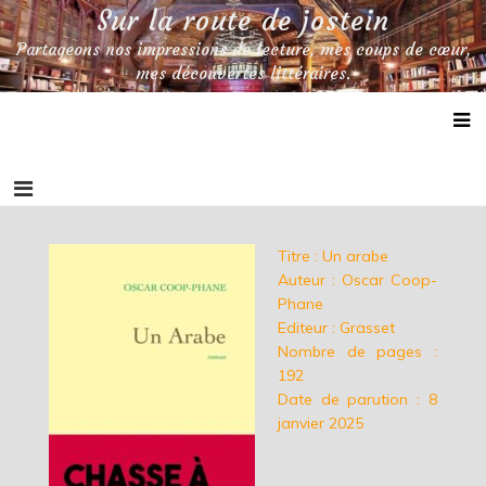
Skip
Sur la route de jostein
to
Partageons nos impressions de lecture, mes coups de cœur,
content
mes découvertes littéraires.
Titre : Un arabe
Auteur : Oscar Coop-
Phane
Editeur : Grasset
Nombre de pages :
192
Date de parution : 8
janvier 2025