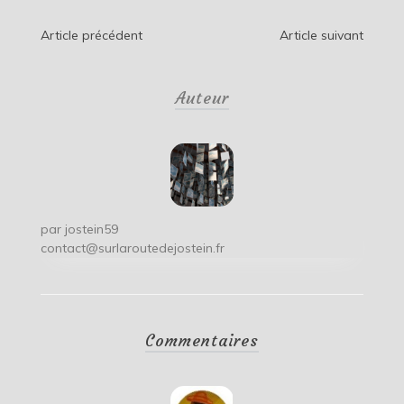
Navigation
Article précédent
Article suivant
de
Auteur
l’article
par
jostein59
contact@surlaroutedejostein.fr
Commentaires